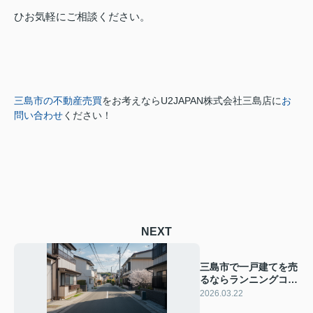
ひお気軽にご相談ください。
三島市の不動産売買
をお考えなら
U2JAPAN株式会社三島店に
お
問い合わせ
ください！
NEXT
三島市で一戸建てを売
るならランニングコス
トは？維持費の内訳や
2026.03.22
節約の工夫も紹介