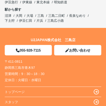
伊豆急行
伊東線
東北本線
明知鉄道
駅から探す
沼津
大岡
大場
三島
三島二日町
長泉なめり
下土狩
伊豆仁田
片浜
三島広小路
U2JAPAN株式会社 三島店
055-928-7115
お問い合わせ
〒411-0811
静岡県三島市青木97
営業時間：
9：30～18：30
定休日：
火曜日・水曜日
トップページ
スタッフ