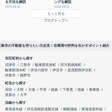
る方法を解説
ングを解説
2026.08.03
2026.08.02
もっと見る
ブログトップへ
三島市の不動産を売りたい方必見！住環境や評判を生かすポイント紹介
市区町村から探す
沼津市
三島市
駿東郡長泉町
田方郡函南町
駿東郡清水町
伊豆の国市
伊豆市
賀茂郡西伊豆町
伊東市
裾野市
町名から探す
谷田
大岡
大場
平井
徳倉
下香貫
徳倉
東椎路
芙蓉台
大平
沿線から探す
東海道本線
伊豆箱根鉄道駿豆線
御殿場線
東海道新幹線