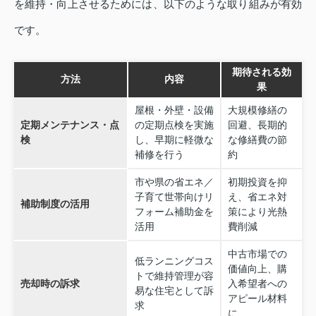
を維持・向上させるためには、以下のような取り組みが有効
です。
期待される効
方法
内容
果
屋根・外壁・設備
大規模修繕の
定期メンテナンス・点
の定期点検を実施
回避、長期的
検
し、早期に軽微な
な修繕費の節
補修を行う
約
市や県の省エネ／
初期投資を抑
子育て世帯向けリ
え、省エネ対
補助制度の活用
フォーム補助金を
策により光熱
活用
費削減
中古市場での
低ランニングコス
価値向上、購
トで維持管理が容
売却時の訴求
入希望者への
易な住宅として訴
アピール材料
求
に