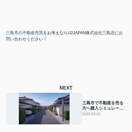
三島市の不動産売買
をお考えなら
U2JAPAN株式会社三島店に
お
問い合わせ
ください！
NEXT
三島市で不動産を売る
方へ購入シミュレーシ
ョンの活用法は？資金
2026.03.23
計画や売却の流れも紹
介