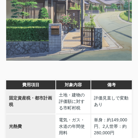
費用項目
対象内容
備考
土地・建物の
固定資産税・都市計画
評価見直しで変動
評価額に対す
税
あり
る市町村税
電気・ガス・
単身：約149,000
光熱費
水道の年間使
円、2人世帯：約
用料
280,000円