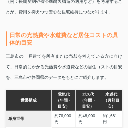
（例：長期契約や省令準耐火構造の適用など）を考慮するこ
とが、費用を抑えつつ安心な住宅維持につながります。
日常の光熱費や水道費など居住コストの具
体的目安
三島市の一戸建てを所有または売却を考えている方に向け
て、日常的にかかる光熱費や水道費などの居住コストの目安
を、三島市や静岡県のデータをもとにご紹介します。
電気代
ガス代
水道代
世帯構成
（年間・
（年間・
（月額目
目安）
目安）
安）
約76,000
約48,000
約1,681
単身世帯
円
円
円