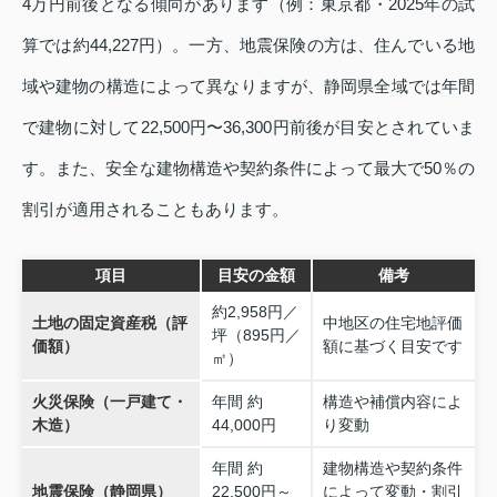
4万円前後となる傾向があります（例：東京都・2025年の試
算では約44,227円）。一方、地震保険の方は、住んでいる地
域や建物の構造によって異なりますが、静岡県全域では年間
で建物に対して22,500円〜36,300円前後が目安とされていま
す。また、安全な建物構造や契約条件によって最大で50％の
割引が適用されることもあります。
項目
目安の金額
備考
約2,958円／
土地の固定資産税（評
中地区の住宅地評価
坪（895円／
価額）
額に基づく目安です
㎡）
火災保険（一戸建て・
年間 約
構造や補償内容によ
木造）
44,000円
り変動
年間 約
建物構造や契約条件
地震保険（静岡県）
22,500円～
によって変動・割引