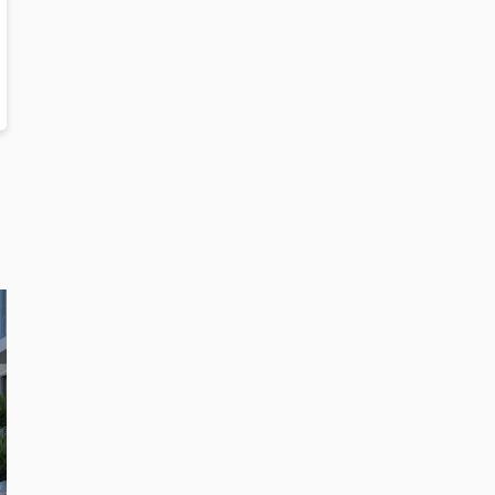
家
て
容