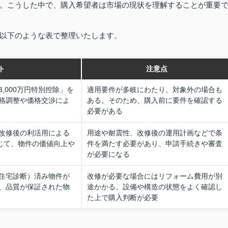
。こうした中で、購入希望者は市場の現状を理解することが重要
以下のような表で整理いたします。
ト
注意点
,000万円特別控除」を
適用要件が多岐にわたり、対象外の場合も
格調整や価格交渉によ
ある。そのため、購入前に要件を確認する
必要がある
改修後の利活用による
用途や耐震性、改修後の運用計画などで条
通じて、物件の価値向上や
件を満たす必要があり、申請手続きや審査
が必要になる
住宅診断）済み物件が
改修が必要な場合にはリフォーム費用が別
、品質が保証された物
途かかる。設備や構造の状態をよく確認し
た上で購入判断が必要