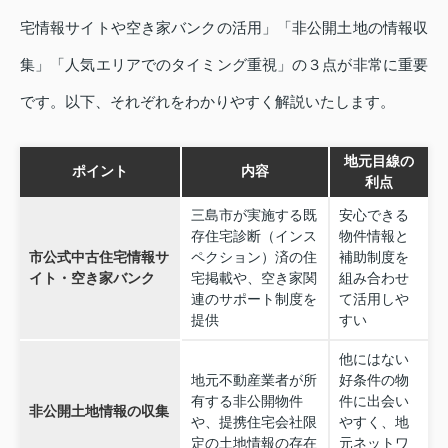
宅情報サイトや空き家バンクの活用」「非公開土地の情報収
集」「人気エリアでのタイミング重視」の３点が非常に重要
です。以下、それぞれをわかりやすく解説いたします。
地元目線の
ポイント
内容
利点
三島市が実施する既
安心できる
存住宅診断（インス
物件情報と
市公式中古住宅情報サ
ペクション）済の住
補助制度を
イト・空き家バンク
宅掲載や、空き家関
組み合わせ
連のサポート制度を
て活用しや
提供
すい
他にはない
地元不動産業者が所
好条件の物
有する非公開物件
件に出会い
非公開土地情報の収集
や、提携住宅会社限
やすく、地
定の土地情報の存在
元ネットワ