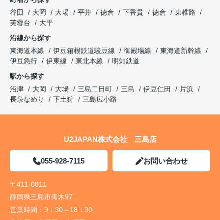
谷田
大岡
大場
平井
徳倉
下香貫
徳倉
東椎路
芙蓉台
大平
沿線から探す
東海道本線
伊豆箱根鉄道駿豆線
御殿場線
東海道新幹線
伊豆急行
伊東線
東北本線
明知鉄道
駅から探す
沼津
大岡
大場
三島二日町
三島
伊豆仁田
片浜
長泉なめり
下土狩
三島広小路
U2JAPAN株式会社 三島店
055-928-7115
お問い合わせ
〒411-0811
静岡県三島市青木97
営業時間：
9：30～18：30