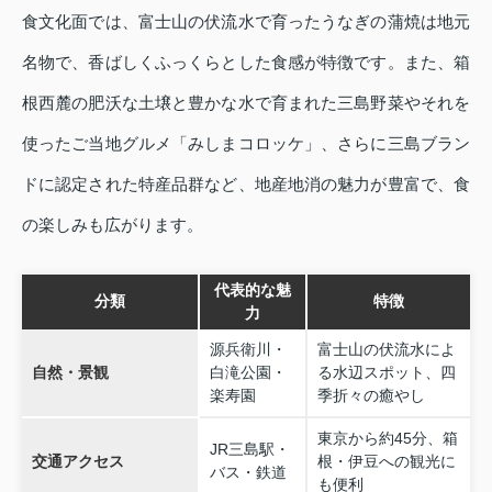
食文化面では、富士山の伏流水で育ったうなぎの蒲焼は地元
名物で、香ばしくふっくらとした食感が特徴です。また、箱
根西麓の肥沃な土壌と豊かな水で育まれた三島野菜やそれを
使ったご当地グルメ「みしまコロッケ」、さらに三島ブラン
ドに認定された特産品群など、地産地消の魅力が豊富で、食
の楽しみも広がります。
代表的な魅
分類
特徴
力
源兵衛川・
富士山の伏流水によ
自然・景観
白滝公園・
る水辺スポット、四
楽寿園
季折々の癒やし
東京から約45分、箱
JR三島駅・
交通アクセス
根・伊豆への観光に
バス・鉄道
も便利