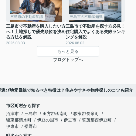
三島市の不動産知識
三島市の不動産知識
三島市で不動産を購入したい方
三島市で不動産を探す方必見！
へ！土地探しで優先順位を決め
住宅購入でよくある失敗ランキ
る方法を解説
ングを解説
2026.08.03
2026.08.02
もっと見る
ブログトップへ
産選び地元目線で知るべき特徴は？住みやすさや物件探しのコツも紹介
市区町村から探す
沼津市
三島市
田方郡函南町
駿東郡長泉町
駿東郡清水町
伊豆の国市
伊豆市
賀茂郡西伊豆町
伊東市
裾野市
町名から探す