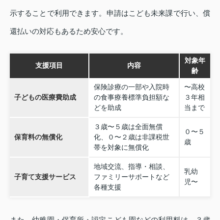
示することで利用できます。申請はこども未来課で行い、償
還払いの対応もあるため安心です。
対象年
支援項目
内容
齢
保険診療の一部や入院時
〜高校
子どもの医療費助成
の食事療養標準負担額な
３年相
どを助成
当まで
３歳〜５歳は全面無償
０〜５
保育料の無償化
化、０〜２歳は非課税世
歳
帯を対象に無償化
地域交流、指導・相談、
乳幼
子育て支援サービス
ファミリーサポートなど
児〜
各種支援
また、幼稚園・保育所・認定こども園などの利用料は、３歳