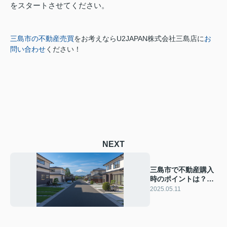
をスタートさせてください。
三島市の不動産売買
をお考えなら
U2JAPAN株式会社三島店に
お
問い合わせ
ください！
NEXT
三島市で不動産購入
時のポイントは？売
買契約書や諸費用火
2025.05.11
災保険をご紹介