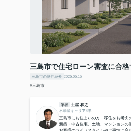
三島市で住宅ローン審査に合格
三島市の物件紹介
2025.05.15
#三島市
土屋 和之
筆者
不動産キャリア4年
三島市にお住まいの方！移住をお考え
新築・中古住宅、土地、マンションの
お客様のライフスタイルやご事情に合