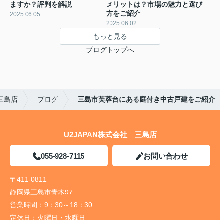
ますか？評判を解説
メリットは？市場の魅力と選び
方をご紹介
2025.06.05
2025.06.02
もっと見る
ブログトップへ
 三島店
ブログ
三島市芙蓉台にある庭付き中古戸建をご紹介
U2JAPAN株式会社 三島店
055-928-7115
お問い合わせ
〒411-0811
静岡県三島市青木97
営業時間：
9：30～18：30
定休日：
火曜日・水曜日