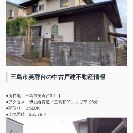
三島市芙蓉台の中古戸建不動産情報
●所在地：三島市芙蓉台3丁目
●アクセス：伊豆縦貫道「三島萩
IC
」まで車で3分
●間取り：３SLDK
●土地面積：251.76㎡