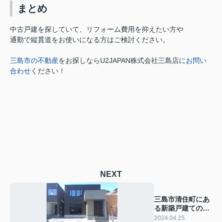
まとめ
中古戸建を探していて、リフォーム費用を抑えたい方や
通勤で縦貫道をお使いになる方はご検討ください。
三島市の不動産
をお探しなら
U2JAPAN株式会社三島店に
お問い
合わせ
ください！
NEXT
三島市清住町にあ
る新築戸建ての魅
力とは？
2024.04.25