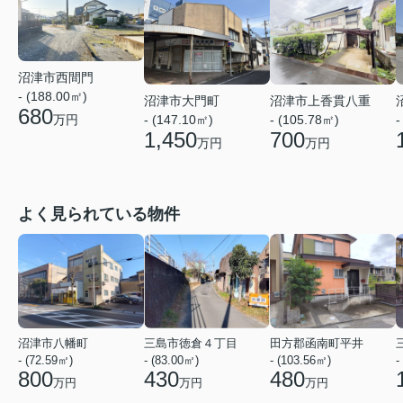
沼津市西間門
- (188.00㎡)
沼津市大門町
沼津市上香貫八重
680
万円
- (147.10㎡)
- (105.78㎡)
-
1,450
700
万円
万円
よく見られている物件
沼津市八幡町
三島市徳倉４丁目
田方郡函南町平井
- (72.59㎡)
- (83.00㎡)
- (103.56㎡)
-
800
430
480
万円
万円
万円