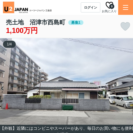
0
ログイン
お気に入り
売土地 沼津市西島町
募集1
1,100万円
1
/
4
【外観】近隣にはコンビニやスーパーがあり、毎日のお買い物にも便利