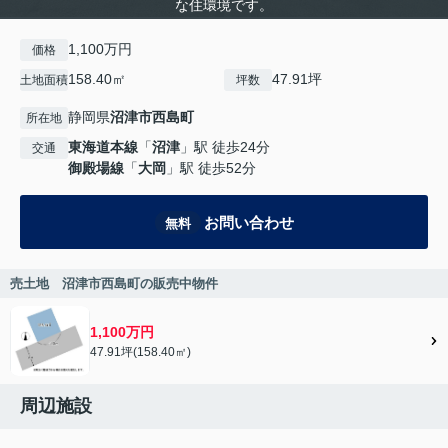
な住環境です。
1,100万円
価格
158.40㎡
47.91坪
土地面積
坪数
静岡県
沼津市
西島町
所在地
東海道本線
「
沼津
」駅 徒歩24分
交通
御殿場線
「
大岡
」駅 徒歩52分
お問い合わせ
無料
売土地 沼津市西島町の販売中物件
1,100万円
47.91坪(158.40㎡)
周辺施設