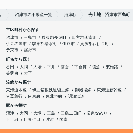
店
沼津市の不動産一覧
沼津駅
売土地 沼津市西島町
市区町村から探す
沼津市
三島市
駿東郡長泉町
田方郡函南町
伊豆の国市
駿東郡清水町
伊豆市
賀茂郡西伊豆町
伊東市
裾野市
町名から探す
谷田
大岡
大場
平井
徳倉
下香貫
徳倉
東椎路
芙蓉台
大平
沿線から探す
東海道本線
伊豆箱根鉄道駿豆線
御殿場線
東海道新幹線
伊豆急行
伊東線
東北本線
明知鉄道
駅から探す
沼津
大岡
大場
三島
三島二日町
長泉なめり
下土狩
伊豆仁田
片浜
函南