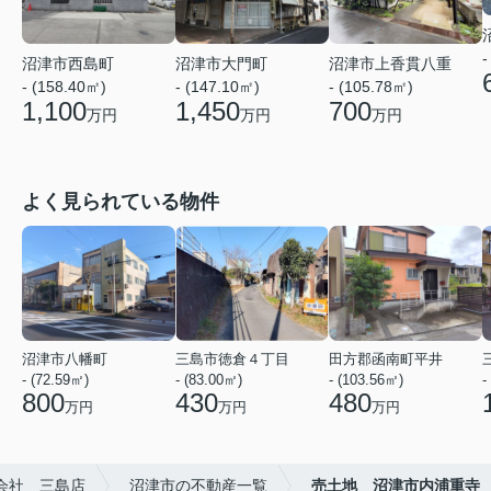
-
沼津市西島町
沼津市大門町
沼津市上香貫八重
- (158.40㎡)
- (147.10㎡)
- (105.78㎡)
1,100
1,450
700
万円
万円
万円
よく見られている物件
沼津市八幡町
三島市徳倉４丁目
田方郡函南町平井
- (72.59㎡)
- (83.00㎡)
- (103.56㎡)
-
800
430
480
万円
万円
万円
式会社 三島店
沼津市の不動産一覧
売土地 沼津市内浦重寺