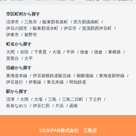
市区町村から探す
沼津市
三島市
駿東郡長泉町
田方郡函南町
伊豆の国市
駿東郡清水町
伊豆市
賀茂郡西伊豆町
伊東市
裾野市
町名から探す
大岡
谷田
下香貫
大場
平井
徳倉
徳倉
東椎路
芙蓉台
大平
沿線から探す
東海道本線
伊豆箱根鉄道駿豆線
御殿場線
東海道新幹線
伊豆急行
伊東線
東北本線
明知鉄道
駅から探す
沼津
大岡
大場
三島
三島二日町
下土狩
長泉なめり
伊豆仁田
片浜
函南
U2JAPAN株式会社 三島店