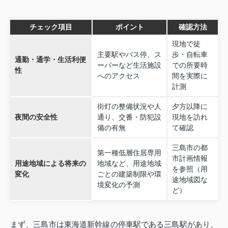
チェック項目
ポイント
確認方法
現地で徒
主要駅やバス停、ス
歩・自転車
通勤・通学・生活利便
ーパーなど生活施設
での所要時
性
へのアクセス
間を実際に
計測
街灯の整備状況や人
夕方以降に
夜間の安全性
通り、交番・防犯設
現地を訪れ
備の有無
て確認
三島市の都
第一種低層住居専用
市計画情報
用途地域による将来の
地域など、用途地域
を参照（用
変化
ごとの建築制限や環
途地域図な
境変化の予測
ど）
まず、三島市は東海道新幹線の停車駅である三島駅があり、