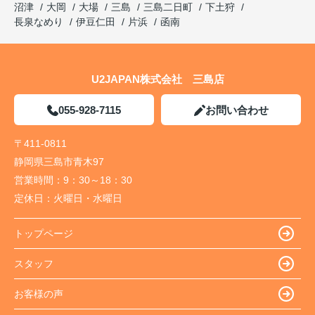
沼津
大岡
大場
三島
三島二日町
下土狩
長泉なめり
伊豆仁田
片浜
函南
U2JAPAN株式会社 三島店
055-928-7115
お問い合わせ
〒411-0811
静岡県三島市青木97
営業時間：
9：30～18：30
定休日：
火曜日・水曜日
トップページ
スタッフ
お客様の声