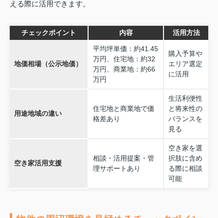
える際に活用できます。
チェックポイント
内容
活用方法
平均坪単価：約41.45
購入予算や
万円、住宅地：約32
地価相場（公示地価）
エリア選定
万円、商業地：約66
に活用
万円
生活利便性
住宅地と商業地で価
と将来性の
用途地域の違い
格差あり
バランスを
見る
空き家を選
相談・活用提案・管
択肢に含め
空き家活用支援
理サポートあり
る際に相談
可能