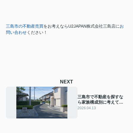
三島市の不動産売買
をお考えなら
U2JAPAN株式会社三島店に
お
問い合わせ
ください！
NEXT
三島市で不動産を探すな
ら家族構成別に考えてみ
ませんか 家族構成ごとの
2026.04.13
違いを知ることが住まい
選びの一歩