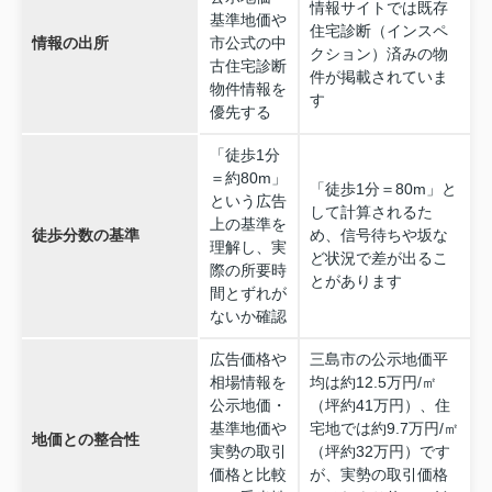
情報サイトでは既存
基準地価や
住宅診断（インスペ
情報の出所
市公式の中
クション）済みの物
古住宅診断
件が掲載されていま
物件情報を
す
優先する
「徒歩1分
＝約80m」
「徒歩1分＝80m」と
という広告
して計算されるた
上の基準を
徒歩分数の基準
め、信号待ちや坂な
理解し、実
ど状況で差が出るこ
際の所要時
とがあります
間とずれが
ないか確認
広告価格や
三島市の公示地価平
相場情報を
均は約12.5万円/㎡
公示地価・
（坪約41万円）、住
基準地価や
宅地では約9.7万円/㎡
地価との整合性
実勢の取引
（坪約32万円）です
価格と比較
が、実勢の取引価格