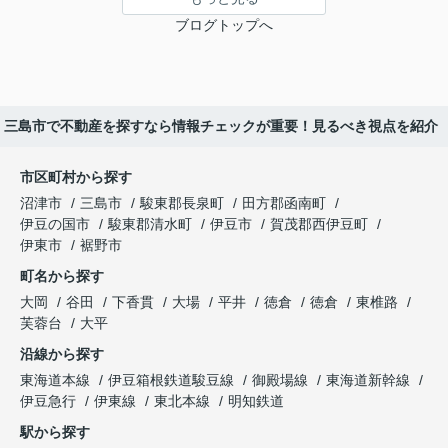
ブログトップへ
三島市で不動産を探すなら情報チェックが重要！見るべき視点を紹介
市区町村から探す
沼津市
三島市
駿東郡長泉町
田方郡函南町
伊豆の国市
駿東郡清水町
伊豆市
賀茂郡西伊豆町
伊東市
裾野市
町名から探す
大岡
谷田
下香貫
大場
平井
徳倉
徳倉
東椎路
芙蓉台
大平
沿線から探す
東海道本線
伊豆箱根鉄道駿豆線
御殿場線
東海道新幹線
伊豆急行
伊東線
東北本線
明知鉄道
駅から探す