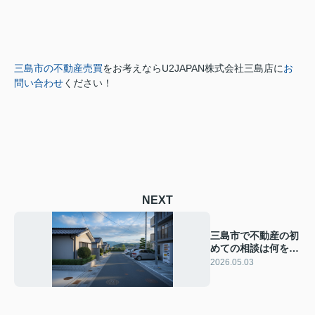
三島市の不動産売買
をお考えなら
U2JAPAN株式会社三島店に
お
問い合わせ
ください！
NEXT
三島市で不動産の初
めての相談は何を聞
く？よくある疑問と
2026.05.03
解決策を紹介