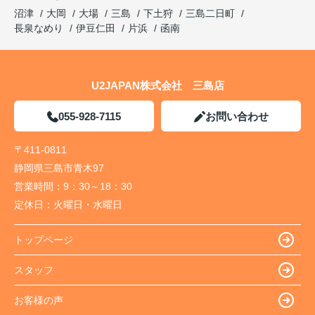
沼津
大岡
大場
三島
下土狩
三島二日町
長泉なめり
伊豆仁田
片浜
函南
U2JAPAN株式会社 三島店
055-928-7115
お問い合わせ
〒411-0811
静岡県三島市青木97
営業時間：
9：30～18：30
定休日：
火曜日・水曜日
トップページ
スタッフ
お客様の声