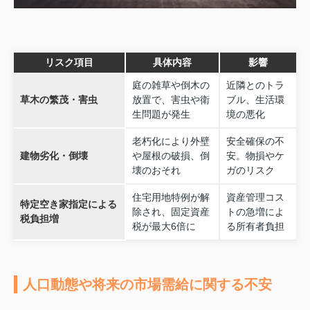
リスク項目
具体内容
影響
庭の雑草や倒木の
近隣とのトラ
草木の繁茂・害虫
放置で、害虫や衛
ブル、生活環
生問題が発生
境の悪化
老朽化により外壁
安全確保の不
建物劣化・倒壊
や屋根の破損、倒
安。物損やケ
壊のおそれ
ガのリスク
住宅用地特例が解
資産管理コス
特定空き家指定による
除され、固定資産
トの急増によ
税負担増
税が最大6倍に
る所有者負担
人口動態や将来の市場需給に関する不安