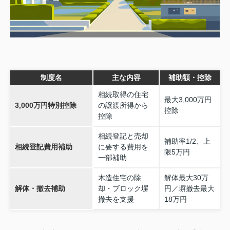
制度名
主な内容
補助額・控除
相続取得の住宅
最大3,000万円
3,000万円特別控除
の譲渡所得から
控除
控除
相続登記と売却
補助率1/2、上
相続登記費用補助
に要する費用を
限5万円
一部補助
木造住宅の除
解体最大30万
解体・撤去補助
却・ブロック塀
円／塀撤去最大
撤去を支援
18万円