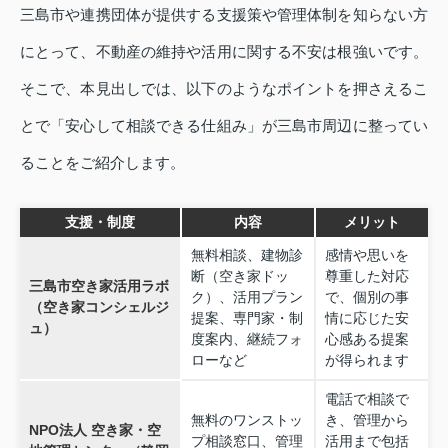
三島市や連携団体が提供する支援策や管理体制を知らない方
にとって、不動産の維持や活用に関する不安は根強いです。
そこで、本見出しでは、以下のようなポイントを押さえるこ
とで「安心して相談できる仕組み」が三島市周辺に整ってい
ることをご紹介します。
支援・制度
内容
メリット
無料相談、建物診
感情や思いを
断（空き家ドッ
尊重した対応
三島市空き家活用ラボ
ク）、活用プラン
で、個別の事
（空き家コンシェルジ
提案、専門家・制
情に応じた安
ュ）
度案内、継続フォ
心感ある提案
ローなど
が得られます
電話で相談で
無料のワンストッ
き、管理から
NPO法人 空き家・空
プ相談窓口、管理
活用まで包括