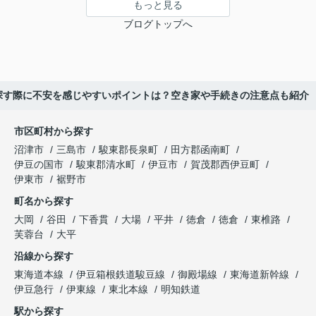
もっと見る
ブログトップへ
探す際に不安を感じやすいポイントは？空き家や手続きの注意点も紹介
市区町村から探す
沼津市
三島市
駿東郡長泉町
田方郡函南町
伊豆の国市
駿東郡清水町
伊豆市
賀茂郡西伊豆町
伊東市
裾野市
町名から探す
大岡
谷田
下香貫
大場
平井
徳倉
徳倉
東椎路
芙蓉台
大平
沿線から探す
東海道本線
伊豆箱根鉄道駿豆線
御殿場線
東海道新幹線
伊豆急行
伊東線
東北本線
明知鉄道
駅から探す