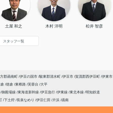
土屋 和之
木村 洋明
松井 智彦
スタッフ一覧
方郡函南町
伊豆の国市
駿東郡清水町
伊豆市
賀茂郡西伊豆町
伊東市
徳倉
徳倉
東椎路
芙蓉台
大平
線
御殿場線
東海道新幹線
伊豆急行
伊東線
東北本線
明知鉄道
町
下土狩
長泉なめり
伊豆仁田
片浜
函南