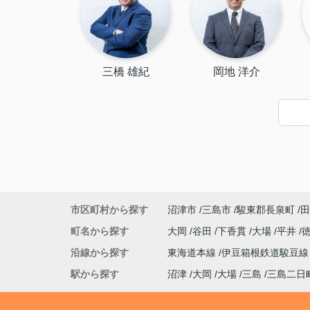
三橋 雄紀
岡地 洋介
市区町村から探す
沼津市
三島市
駿東郡長泉町
田
町名から探す
大岡
谷田
下香貫
大場
平井
沿線から探す
東海道本線
伊豆箱根鉄道駿豆
駅から探す
沼津
大岡
大場
三島
三島二日