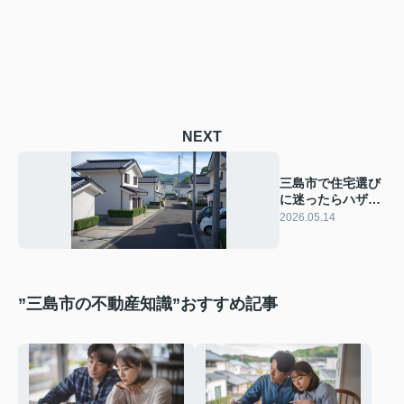
NEXT
三島市で住宅選び
に迷ったらハザー
ドマップは必見！
2026.05.14
災害リスクへの備
え方を紹介
”三島市の不動産知識”おすすめ記事