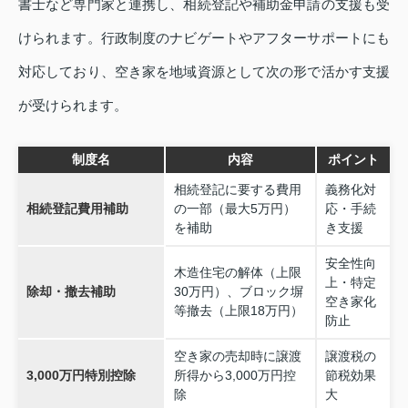
書士など専門家と連携し、相続登記や補助金申請の支援も受
けられます。行政制度のナビゲートやアフターサポートにも
対応しており、空き家を地域資源として次の形で活かす支援
が受けられます。
制度名
内容
ポイント
相続登記に要する費用
義務化対
相続登記費用補助
の一部（最大5万円）
応・手続
を補助
き支援
安全性向
木造住宅の解体（上限
上・特定
除却・撤去補助
30万円）、ブロック塀
空き家化
等撤去（上限18万円）
防止
空き家の売却時に譲渡
譲渡税の
3,000万円特別控除
所得から3,000万円控
節税効果
除
大