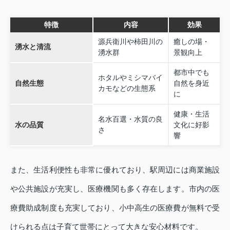
特徴
内容
効果
源兵衛川や柿田川の
癒しの場・
湧水と清流
湧水群
景観向上
都市中でも
ホタルやミシマバイ
自然生態
自然を身近
カモなどの生態系
に
健康・生活
名水百選・水質の良
水の品質
文化に好影
さ
響
また、生活利便性も非常に優れており、駅周辺には商業施設
や公共施設が充実し、医療機関も多く存在します。市内の医
療費助成制度も充実しており、小中高生の医療費が無料で受
けられる点は子育て世帯にとって大きな安心材料です。