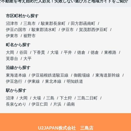
で不動産を考え始めた人必見！失敗しない選び方と地域ガイドをご紹介
市区町村から探す
沼津市
三島市
駿東郡長泉町
田方郡函南町
伊豆の国市
駿東郡清水町
伊豆市
賀茂郡西伊豆町
伊東市
裾野市
町名から探す
大岡
谷田
下香貫
大場
平井
徳倉
徳倉
東椎路
芙蓉台
大平
沿線から探す
東海道本線
伊豆箱根鉄道駿豆線
御殿場線
東海道新幹線
伊豆急行
伊東線
東北本線
明知鉄道
駅から探す
沼津
大岡
大場
三島
下土狩
三島二日町
長泉なめり
伊豆仁田
片浜
函南
U2JAPAN株式会社 三島店