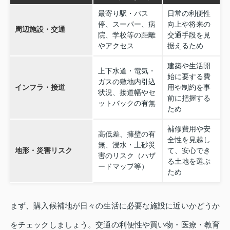
最寄り駅・バス
日常の利便性
停、スーパー、病
向上や将来の
周辺施設・交通
院、学校等の距離
交通手段を見
やアクセス
据えるため
建築や生活開
上下水道・電気・
始に要する費
ガスの敷地内引込
インフラ・接道
用や制約を事
状況、接道幅やセ
前に把握する
ットバックの有無
ため
補修費用や安
高低差、擁壁の有
全性を見越し
無、浸水・土砂災
地形・災害リスク
て、安心でき
害のリスク（ハザ
る土地を選ぶ
ードマップ等）
ため
まず、購入候補地が日々の生活に必要な施設に近いかどうか
をチェックしましょう。交通の利便性や買い物・医療・教育