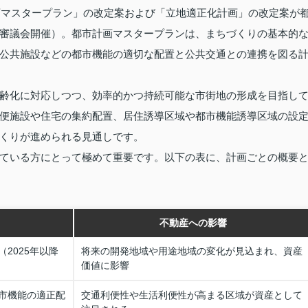
計画マスタープラン」の改定案および「立地適正化計画」の改定案が
審議会開催）。都市計画マスタープランは、まちづくりの基本的
公共施設などの都市機能の適切な配置と公共交通との連携を図る
齢化に対応しつつ、効率的かつ持続可能な市街地の形成を目指し
便施設や住宅の集約配置、居住誘導区域や都市機能誘導区域の設
くりが進められる見通しです。
ている方にとって極めて重要です。以下の表に、計画ごとの概要
不動産への影響
2025年以降
将来の開発地域や用途地域の変化が見込まれ、資産
価値に影響
市機能の適正配
交通利便性や生活利便性が高まる区域が資産として