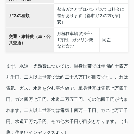
都市ガスとプロパンガスでは料金に
ガスの種類
差があります（都市ガスの方が割
安）
月極駐車場 約6千～
交通・維持費（車・公
1万円、ガソリン費
同左
共交通）
など含む
まず、水道・光熱費については、単身世帯では年間約十四万
九千円、二人以上世帯では約二十八万円が目安です。これは
電気、ガス、水道を含む平均値で、単身世帯は電気七万四千
円、ガス四万七千円、水道二万五千円、その他四千円が含ま
れます。二人以上世帯では電気十四万一千円、ガス七万五千
円、水道五万九千円、その他六千円が目安となります。（出
典：住まいインデックスより）