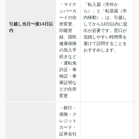
・マイナ
「転入届（市外か
ンバーカ
ら）」と「転居届（市
ードの住
内移動）」は、引越し
引越し当日〜後14日以
所変更、
してから14日以内に提
内
印鑑登
出が必要です。窓口が
録、国民
混雑しやすい時間帯を
健康保険
避けて訪問することを
の加入手
おすすめします。
続きなど
・運転免
許証・車
検証・車
庫証明な
どの住所
変更
・銀行・
保険・ク
レジット
カード・
証券会社