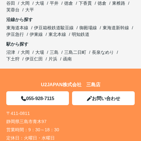
谷田
大岡
大場
平井
徳倉
下香貫
徳倉
東椎路
芙蓉台
大平
沿線から探す
東海道本線
伊豆箱根鉄道駿豆線
御殿場線
東海道新幹線
伊豆急行
伊東線
東北本線
明知鉄道
駅から探す
沼津
大岡
大場
三島
三島二日町
長泉なめり
下土狩
伊豆仁田
片浜
函南
U2JAPAN株式会社 三島店
055-928-7115
お問い合わせ
〒411-0811
静岡県三島市青木97
営業時間：
9：30～18：30
定休日：
火曜日・水曜日