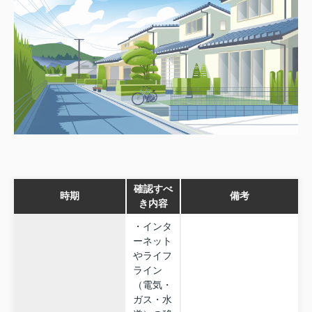
確認すべ
時期
備考
き内容
・インタ
ーネット
やライフ
ライン
（電気・
ガス・水