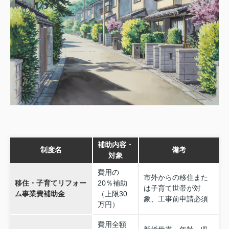
補助内容・
制度名
備考
対象
費用の
市外からの移住また
移住・子育てリフォー
20％補助
は子育て世帯が対
ム事業費補助金
（上限30
象、工事前申請必須
万円）
費用全額