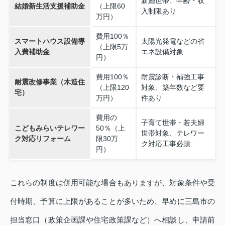
新婚世帯、年齢・収
結婚新生活支援補助金
（上限60
入制限あり
万円）
費用100％
スマートハウス設備導
太陽光発電などの省
（上限5万
入費補助金
エネ設備対象
円）
費用100％
耐震診断・補強工事
耐震改修事業（木造住
（上限120
対象、築年数など要
宅）
万円）
件あり
費用の
子育て世帯・若夫婦
こどもみらいテレワー
50％（上
世帯対象、テレワー
ク対応リフォーム
限30万
ク対応工事必須
円）
これらの制度は併用可能な場合もありますが、対象条件や受
付時期、予算に上限があることが多いため、早めに三島市の
担当窓口（政策企画課や住宅政策課など）へ相談し、申請前