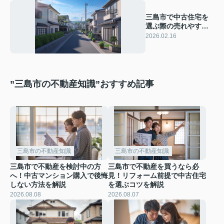
三島市で中古住宅を
選ぶ際の売れやすい
特徴は？立地や築年
2026.02.16
数の違いもチェック
”三島市の不動産知識”おすすめ記事
三島市の不動産知識
三島市の不動産知識
三島市で不動産を検討中の方
三島市で不動産を買うなら必
へ！中古マンション購入で後悔
見！リフォーム前提で中古住宅
しない方法を解説
を選ぶコツを解説
2026.08.08
2026.08.07