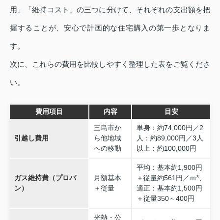
用」「維持コスト」の三つに分けて、それぞれの支出額を把
握することが、安心で計画的な住宅購入の第一歩となりま
す。
次に、これらの費用を比較しやすく整理した表をご覧くださ
い。
費用項目
内容
目安
三島市か
単身：約74,000円／2
引越し費用
ら他地域
人：約89,000円／3人
への移動
以上：約100,000円
平均：基本約1,900円
ガス維持費（プロパ
月額基本
＋従量約561円／ｍ³、
ン）
＋従量
適正：基本約1,500円
＋従量350～400円
光熱・公