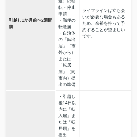
道）の移
転・停止
ライフラインは立ち会
申請
いが必要な場合もある
引越し1か月前〜2週間
・郵便の
ため、余裕を持って予
前
転送届
約することが望ましい
・自治体
です。
の「転出
届」（市
外から）
または
「転居
届」（同
市内）提
出の準備
・引越し
後14日以
内に「転
入届」ま
たは「転
居届」を
提出