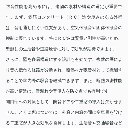
防音性能を高めるには、建物の素材や構造の選定が重要で
す。まず、鉄筋コンクリート（ＲＣ）造や厚みのある外壁
は、音を通しにくい性質があり、空気伝搬音や固体伝搬音の
抑制に優れています。特にＲＣ造は質量と剛性が高いため、
壁越しの生活音や道路騒音に対して効果が期待できます。
さらに、壁を多層構造にする設計も有効です。複数の層によ
り音の伝わる経路が分断され、断熱材が吸音材として機能す
ることで室内外の騒音を軽減できます。また、断熱気密性能
が高い構造は、音漏れや音侵入を防ぐ点でも有利です。
開口部への対策として、防音ドアや二重窓の導入は欠かせま
せん。とくに窓については、外窓と内窓の間に空気層を設け
る二重窓が大きな効果を発揮します。生活音や交通騒音など