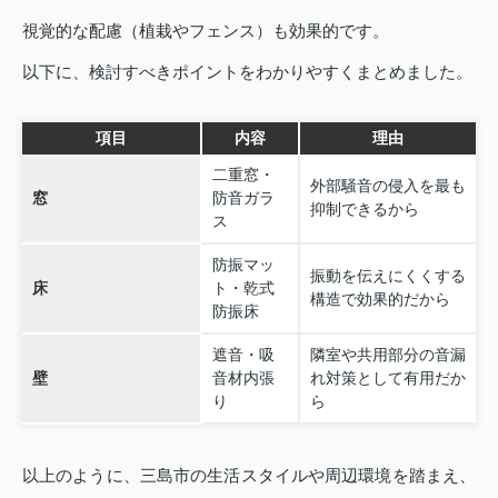
視覚的な配慮（植栽やフェンス）も効果的です。
以下に、検討すべきポイントをわかりやすくまとめました。
項目
内容
理由
二重窓・
外部騒音の侵入を最も
窓
防音ガラ
抑制できるから
ス
防振マッ
振動を伝えにくくする
床
ト・乾式
構造で効果的だから
防振床
遮音・吸
隣室や共用部分の音漏
壁
音材内張
れ対策として有用だか
り
ら
以上のように、三島市の生活スタイルや周辺環境を踏まえ、