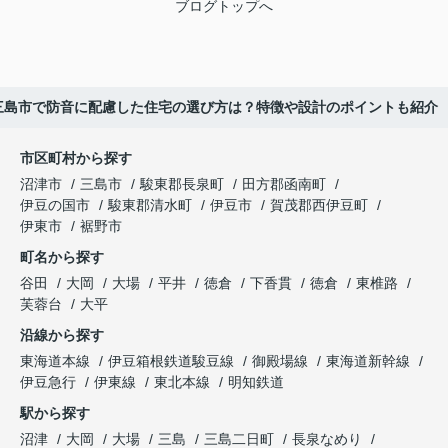
ブログトップへ
三島市で防音に配慮した住宅の選び方は？特徴や設計のポイントも紹介
市区町村から探す
沼津市
三島市
駿東郡長泉町
田方郡函南町
伊豆の国市
駿東郡清水町
伊豆市
賀茂郡西伊豆町
伊東市
裾野市
町名から探す
谷田
大岡
大場
平井
徳倉
下香貫
徳倉
東椎路
芙蓉台
大平
沿線から探す
東海道本線
伊豆箱根鉄道駿豆線
御殿場線
東海道新幹線
伊豆急行
伊東線
東北本線
明知鉄道
駅から探す
沼津
大岡
大場
三島
三島二日町
長泉なめり