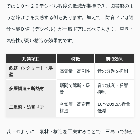
では１０〜２０デシベル程度の低減が期待でき、図書館のよ
うな静けさを実感する例もあります。加えて、防音ドアは遮
音性能Ｄ値（デシベル）が一般ドアに比べて大きく、重厚・
気密性が高い構造が効果的です。
対策項目
特徴
期待効果
鉄筋コンクリート・厚
高質量・高剛性
音の透過を抑制
壁
層間で遮断・吸
音の減衰・反響
多層構造＋断熱材
音
抑制
空気層・高密閉
10〜20dBの音量
二重窓・防音ドア
構造
低減
以上のように、素材・構造を工夫することで、三島市で静か