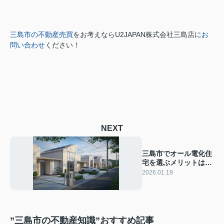
三島市の不動産売買
をお考えなら
U2JAPAN株式会社三島店に
お
問い合わせ
ください！
NEXT
三島市でオール電化住
宅を選ぶメリットは？
快適な暮らしと家計管
2026.01.19
理のポイントを紹介
”三島市の不動産知識”おすすめ記事