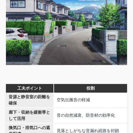
工夫ポイント
役割
音源と静音室の距離を
空気伝搬音の軽減
確保
廊下・収納を緩衝帯と
音の自然減衰、防音材の効率化
して活用
換気口・排気口への遮
見落としがちな音漏れ経路を封鎖