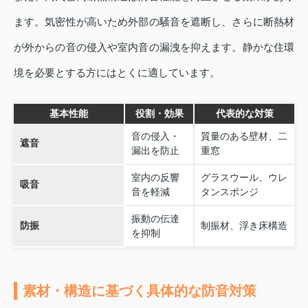
ます。気密性が高いため外部の騒音を遮断し、さらに断熱材
が外からの音の侵入や室内音の漏洩を抑えます。静かな住環
境を必要とする方にはとくに適しています。
基本性能
役割・効果
代表的な対策
音の侵入・
質量のある壁材、二
遮音
漏出を防止
重窓
室内の反響
グラスウール、ウレ
吸音
音を軽減
タンスポンジ
振動の伝達
防振
制振材、浮き床構造
を抑制
素材・構造に基づく具体的な防音対策