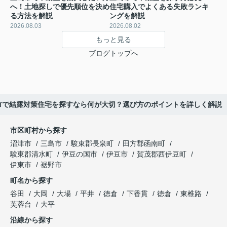
へ！土地探しで優先順位を決め
住宅購入でよくある失敗ランキ
る方法を解説
ングを解説
2026.08.03
2026.08.02
もっと見る
ブログトップへ
市で結露対策住宅を探すなら何が大切？選び方のポイントを詳しく解説
市区町村から探す
沼津市
三島市
駿東郡長泉町
田方郡函南町
駿東郡清水町
伊豆の国市
伊豆市
賀茂郡西伊豆町
伊東市
裾野市
町名から探す
谷田
大岡
大場
平井
徳倉
下香貫
徳倉
東椎路
芙蓉台
大平
沿線から探す