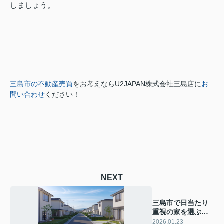
しましょう。
三島市の不動産売買
をお考えなら
U2JAPAN株式会社三島店に
お
問い合わせ
ください！
NEXT
三島市で日当たり
重視の家を選ぶコ
ツは？土地や間取
2026.01.23