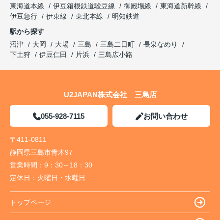
東海道本線
伊豆箱根鉄道駿豆線
御殿場線
東海道新幹線
伊豆急行
伊東線
東北本線
明知鉄道
駅から探す
沼津
大岡
大場
三島
三島二日町
長泉なめり
下土狩
伊豆仁田
片浜
三島広小路
U2JAPAN株式会社 三島店
055-928-7115
お問い合わせ
〒411-0811
静岡県三島市青木97
営業時間：
9：30～18：30
定休日：
火曜日・水曜日
トップページ