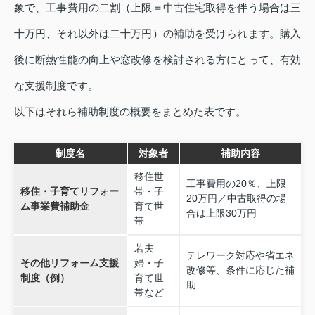
象で、工事費用の二割（上限＝中古住宅取得を伴う場合は三
十万円、それ以外は二十万円）の補助を受けられます。購入
後に断熱性能の向上や窓改修を検討される方にとって、有効
な支援制度です。
以下はそれら補助制度の概要をまとめた表です。
制度名
対象者
補助内容
移住世
工事費用の20％、上限
移住・子育てリフォー
帯・子
20万円／中古取得の場
ム事業費補助金
育て世
合は上限30万円
帯
若夫
テレワーク対応や省エネ
その他リフォーム支援
婦・子
改修等、条件に応じた補
制度（例）
育て世
助
帯など