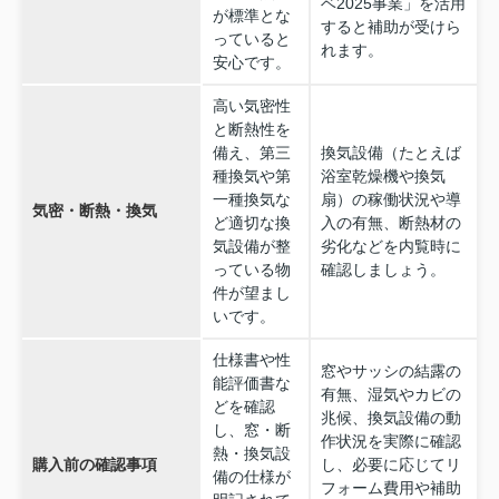
ベ2025事業」を活用
が標準とな
すると補助が受けら
っていると
れます。
安心です。
高い気密性
と断熱性を
備え、第三
換気設備（たとえば
種換気や第
浴室乾燥機や換気
一種換気な
扇）の稼働状況や導
気密・断熱・換気
ど適切な換
入の有無、断熱材の
気設備が整
劣化などを内覧時に
っている物
確認しましょう。
件が望まし
いです。
仕様書や性
窓やサッシの結露の
能評価書な
有無、湿気やカビの
どを確認
兆候、換気設備の動
し、窓・断
作状況を実際に確認
熱・換気設
購入前の確認事項
し、必要に応じてリ
備の仕様が
フォーム費用や補助