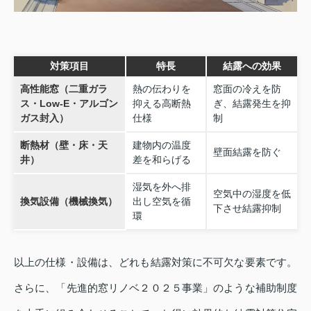
対策項目
特長
結露への効果
高性能窓（二重ガラ
熱の伝わりを
窓面の冷えを防
ス・Low‑E・アルゴン
抑える高断熱
ぎ、結露発生を抑
ガス封入）
仕様
制
断熱材（壁・床・天
建物内の温度
壁面結露を防ぐ
井）
差を和らげる
湿気を外へ排
空気中の湿度を低
換気設備（機械換気）
出し空気を循
下させ結露抑制
環
以上の仕様・設備は、どれも結露対策に不可欠な要素です。
さらに、「先進的窓リノベ２０２５事業」のような補助制度