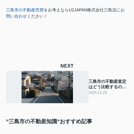
三島市の不動産売買
をお考えなら
U2JAPAN株式会社三島店に
お
問い合わせ
ください！
NEXT
三島市の不動産査定
はどう比較するのが
良い？査定の流れや
2025.12.25
ポイントも紹介
”三島市の不動産知識”おすすめ記事