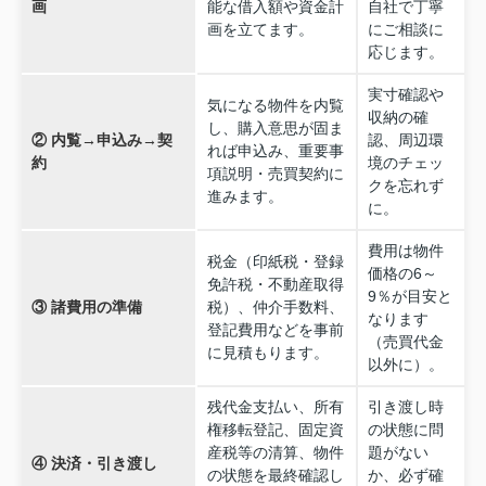
画
能な借入額や資金計
自社で丁寧
画を立てます。
にご相談に
応じます。
実寸確認や
気になる物件を内覧
収納の確
し、購入意思が固ま
② 内覧→申込み→契
認、周辺環
れば申込み、重要事
約
境のチェッ
項説明・売買契約に
クを忘れず
進みます。
に。
費用は物件
税金（印紙税・登録
価格の6～
免許税・不動産取得
9％が目安と
③ 諸費用の準備
税）、仲介手数料、
なります
登記費用などを事前
（売買代金
に見積もります。
以外に）。
残代金支払い、所有
引き渡し時
権移転登記、固定資
の状態に問
産税等の清算、物件
題がない
④ 決済・引き渡し
の状態を最終確認し
か、必ず確