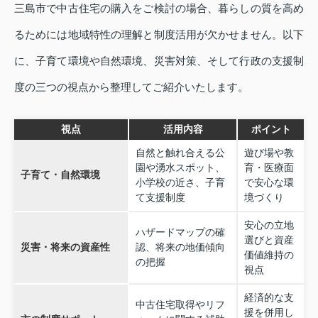
三島市で中古住宅の購入をご検討の場合、暮らしの質を高め
るためには地域特性の理解と制度活用が欠かせません。以下
に、子育て環境や自然環境、災害対策、そして行政の支援制
度の三つの視点から整理してご紹介いたします。
視点
活用内容
ポイント
自然と触れ合える公
遊び場や教
園や湧水スポット、
育・医療面
子育て・自然環境
小学校の近さ、子育
で安心な環
て支援制度
境づくり
安心の立地
ハザードマップの確
選びと資産
災害・将来の資産性
認、将来の地価傾向
価値維持の
の把握
視点
経済的な支
中古住宅取得やリフ
援を併用し