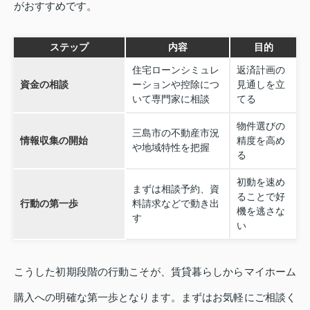
がおすすめです。
ステップ
内容
目的
住宅ローンシミュレ
返済計画の
資金の相談
ーションや控除につ
見通しを立
いて専門家に相談
てる
物件選びの
三島市の不動産市況
情報収集の開始
精度を高め
や地域特性を把握
る
初動を速め
まずは相談予約、資
ることで好
行動の第一歩
料請求などで動き出
機を逃さな
す
い
こうした初期段階の行動こそが、賃貸暮らしからマイホーム
購入への明確な第一歩となります。まずはお気軽にご相談く