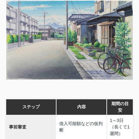
期間の目
ステップ
内容
安
1～3日
借入可能額などの仮判
事前審査
（長くて1
断
週間）