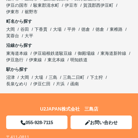
伊豆の国市
駿東郡清水町
伊豆市
賀茂郡西伊豆町
伊東市
裾野市
町名から探す
大岡
谷田
下香貫
大場
平井
徳倉
徳倉
東椎路
芙蓉台
大平
沿線から探す
東海道本線
伊豆箱根鉄道駿豆線
御殿場線
東海道新幹線
伊豆急行
伊東線
東北本線
明知鉄道
駅から探す
沼津
大岡
大場
三島
三島二日町
下土狩
長泉なめり
伊豆仁田
片浜
函南
U2JAPAN株式会社 三島店
055-928-7115
お問い合わせ
〒411-0811