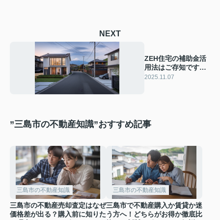
NEXT
ZEH住宅の補助金活
用法はご存知です
か 三島市で利用で
2025.11.07
きる最新情報を紹介
”三島市の不動産知識”おすすめ記事
三島市の不動産知識
三島市の不動産知識
三島市の不動産売却査定はなぜ
三島市で不動産購入か賃貸か迷
価格差が出る？購入前に知りた
う方へ！どちらがお得か徹底比