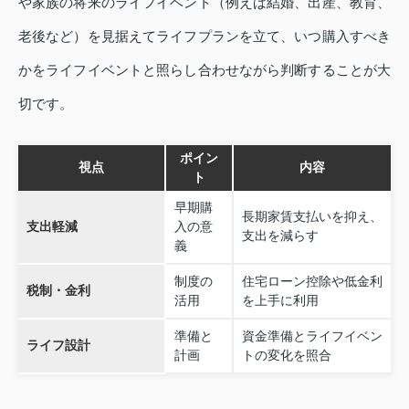
や家族の将来のライフイベント（例えば結婚、出産、教育、
老後など）を見据えてライフプランを立て、いつ購入すべき
かをライフイベントと照らし合わせながら判断することが大
切です。
ポイン
視点
内容
ト
早期購
長期家賃支払いを抑え、
支出軽減
入の意
支出を減らす
義
制度の
住宅ローン控除や低金利
税制・金利
活用
を上手に利用
準備と
資金準備とライフイベン
ライフ設計
計画
トの変化を照合