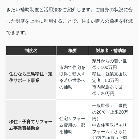
きたい補助制度と活用法をご紹介します。ご自身の状況に合
った制度を上手に利用することで、住まい購入の負担を軽減
できます。
制度名
概要
対象者・補助額
県外からの若い世
市内で住宅を
帯：100万円
住むなら三島移住・定
取得し転入す
移住・就業支援決
住サポート事業
る若い世帯へ
定者：50万円
の補助
市内親族あり世
帯：20万円
一般世帯：工事費
の20％（上限20万
住宅リフォー
円）
移住・子育てリフォー
ム費用の一部
中古住宅取得＋リ
ム事業費補助金
を補助
フォーム：さらに
20万円加算（上限