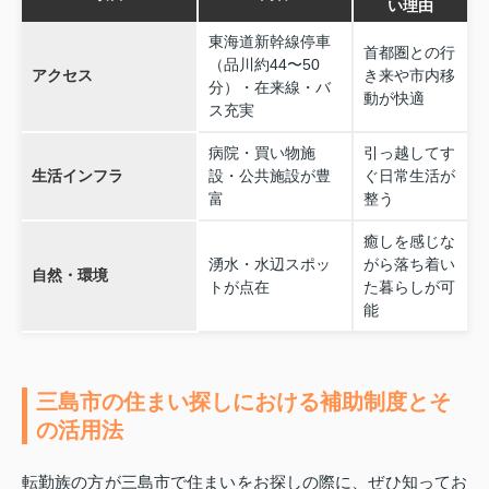
い理由
東海道新幹線停車
首都圏との行
（品川約44〜50
アクセス
き来や市内移
分）・在来線・バ
動が快適
ス充実
病院・買い物施
引っ越してす
生活インフラ
設・公共施設が豊
ぐ日常生活が
富
整う
癒しを感じな
湧水・水辺スポッ
がら落ち着い
自然・環境
トが点在
た暮らしが可
能
三島市の住まい探しにおける補助制度とそ
の活用法
転勤族の方が三島市で住まいをお探しの際に、ぜひ知ってお