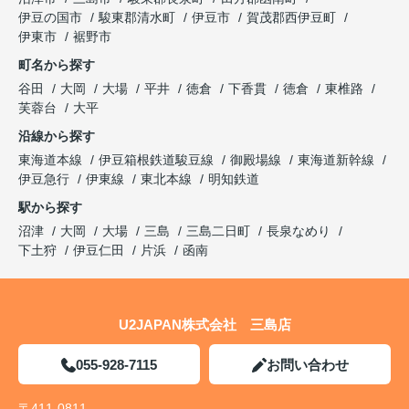
伊豆の国市
駿東郡清水町
伊豆市
賀茂郡西伊豆町
伊東市
裾野市
町名から探す
谷田
大岡
大場
平井
徳倉
下香貫
徳倉
東椎路
芙蓉台
大平
沿線から探す
東海道本線
伊豆箱根鉄道駿豆線
御殿場線
東海道新幹線
伊豆急行
伊東線
東北本線
明知鉄道
駅から探す
沼津
大岡
大場
三島
三島二日町
長泉なめり
下土狩
伊豆仁田
片浜
函南
U2JAPAN株式会社 三島店
055-928-7115
お問い合わせ
〒411-0811