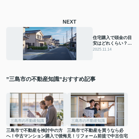
NEXT
住宅購入で頭金の目
安はどれくらい？三
島市で賢く資金計画
2025.11.14
を立てるコツ
”三島市の不動産知識”おすすめ記事
三島市の不動産知識
三島市の不動産知識
三島市で不動産を検討中の方
三島市で不動産を買うなら必
へ！中古マンション購入で後悔
見！リフォーム前提で中古住宅