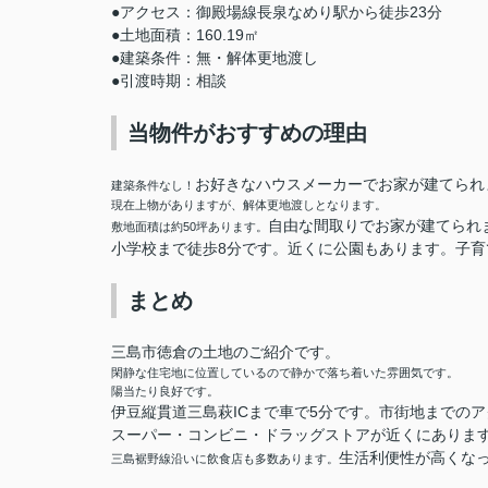
●アクセス：御殿場線長泉なめり駅から徒歩23分
●土地面積：160.19㎡
●建築条件：無・解体更地渡し
●引渡時期：相談
当物件がおすすめの理由
お好きなハウスメーカーでお家が建てられ
建築条件なし！
現在上物がありますが、解体更地渡しとなります。
自由な間取りでお家が建てられ
敷地面積は約50坪あります。
小学校まで徒歩8分です。近くに公園もあります。子育
まとめ
三島市徳倉の土地のご紹介です。
閑静な住宅地に位置しているので静かで落ち着いた雰囲気です。
陽当たり良好です。
伊豆縦貫道三島萩ICまで車で5分です。市街地までの
スーパー・コンビニ・ドラッグストアが近くにありま
生活利便性が高くな
三島裾野線沿いに飲食店も多数あります。