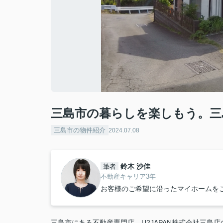
三島市の暮らしを楽しもう。三
三島市の物件紹介
2024.07.08
鈴木 沙佳
筆者
不動産キャリア3年
お客様のご希望に沿ったマイホームを
三島市にある不動産専門店、U2JAPAN株式会社三島