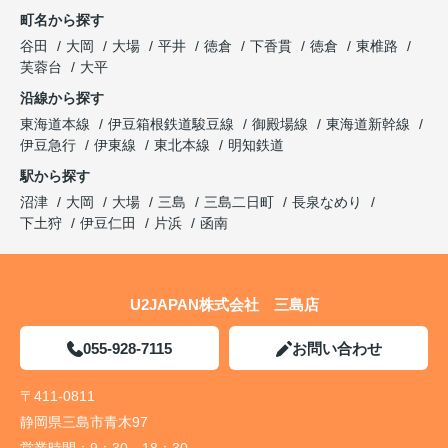
町名から探す
谷田
大岡
大場
平井
徳倉
下香貫
徳倉
東椎路
芙蓉台
大平
沿線から探す
東海道本線
伊豆箱根鉄道駿豆線
御殿場線
東海道新幹線
伊豆急行
伊東線
東北本線
明知鉄道
駅から探す
沼津
大岡
大場
三島
三島二日町
長泉なめり
下土狩
伊豆仁田
片浜
函南
U2JAPAN株式会社 三島店
055-928-7115
お問い合わせ
〒411-0811
静岡県三島市青木97
営業時間：
9：30～18：30