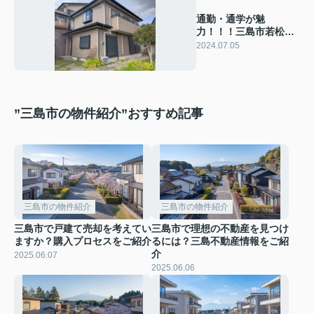
通勤・通学が魅
力！！！三島市若松町
の中古戸建をご紹介
2024.07.05
”三島市の物件紹介”おすすめ記事
三島市の物件紹介
三島市の物件紹介
三島市で戸建て売却を考えてい
三島市で理想の不動産を見つけ
ますか？購入プロセスをご紹介
るには？三島不動産情報をご紹
介
2025.06.07
2025.06.06