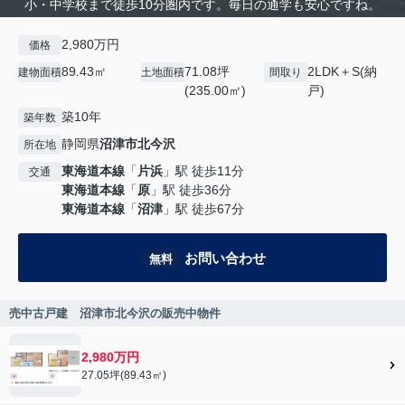
小・中学校まで徒歩10分圏内です。毎日の通学も安心ですね。
2,980万円
価格
89.43㎡
71.08坪
2LDK＋S(納
建物面積
土地面積
間取り
(235.00㎡)
戸)
築10年
築年数
静岡県
沼津市
北今沢
所在地
東海道本線
「
片浜
」駅 徒歩11分
交通
東海道本線
「
原
」駅 徒歩36分
東海道本線
「
沼津
」駅 徒歩67分
お問い合わせ
無料
売中古戸建 沼津市北今沢の販売中物件
2,980万円
27.05坪(89.43㎡)