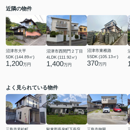
近隣の物件
沼津市東椎路
沼津市大平
沼津市西間門２丁目
5SDK (105.13㎡)
5DK (144.89㎡)
4LDK (111.92㎡)
4
370
1,200
1,400
万円
万円
万円
よく見られている物件
三島市若松町
駿東郡長泉町下長窪
三島市御園