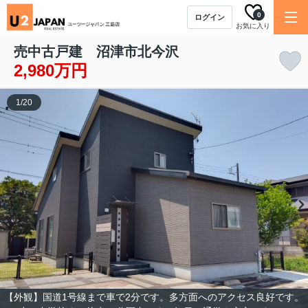
0
ログイン
お気に入り
売中古戸建 沼津市北今沢
2,980万円
1
/
20
【外観】国道1号線まで車で2分です。多方面へのアクセス良好です。