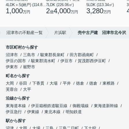
4LDK＋S(納戸) (114.88㎡)
7LDK (226.06㎡)
5LDK (113.34㎡)
1,000
2
4,000
3,280
万円
億
万円
万円
沼津市の不動産一覧
片浜駅
売中古戸建 沼津市北今沢
市区町村から探す
沼津市
三島市
駿東郡長泉町
田方郡函南町
伊豆の国市
駿東郡清水町
伊豆市
賀茂郡西伊豆町
伊東市
裾野市
町名から探す
大岡
谷田
下香貫
大場
平井
徳倉
徳倉
東椎路
芙蓉台
大平
沿線から探す
東海道本線
伊豆箱根鉄道駿豆線
御殿場線
東海道新幹線
伊豆急行
伊東線
東北本線
明知鉄道
駅から探す
沼津
大岡
大場
三島
三島二日町
下土狩