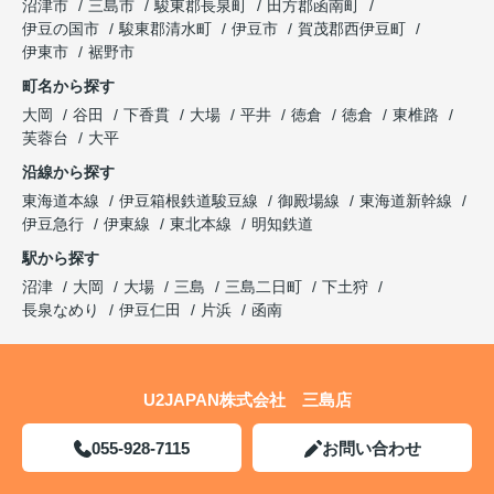
沼津市
三島市
駿東郡長泉町
田方郡函南町
伊豆の国市
駿東郡清水町
伊豆市
賀茂郡西伊豆町
伊東市
裾野市
町名から探す
大岡
谷田
下香貫
大場
平井
徳倉
徳倉
東椎路
芙蓉台
大平
沿線から探す
東海道本線
伊豆箱根鉄道駿豆線
御殿場線
東海道新幹線
伊豆急行
伊東線
東北本線
明知鉄道
駅から探す
沼津
大岡
大場
三島
三島二日町
下土狩
長泉なめり
伊豆仁田
片浜
函南
U2JAPAN株式会社 三島店
055-928-7115
お問い合わせ