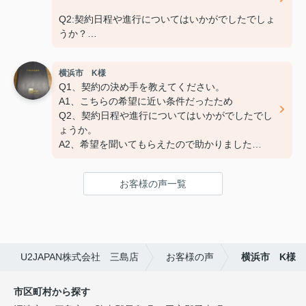
Q2:契約日程や進行についてはいかがでしたでしょ
うか？
A：円滑におこなっていただきました
横浜市 K様
Q3:担当スタッフの対応についてや、その他ご意
Q1、契約の決め手を教えてください。
見・ご感想などがございましたらお聞かせくださ
A1、こちらの希望に近い条件だったため
い。
Q2、契約日程や進行についてはいかがでしたでし
A:素晴らしい １００点
ょうか。
A2、希望を聞いてもらえたので助かりました
Q3、担当スタッフの対応についてや、その他ご意
見・ご感想をお聞かせください。
お客様の声一覧
A3 親切な対応で、安心してお任せ出来ました
ありがとうございました
U2JAPAN株式会社 三島店
お客様の声
横浜市 K様
市区町村から探す