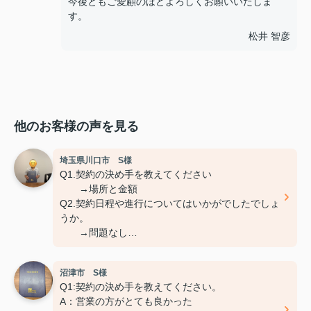
今後ともご愛顧のほどよろしくお願いいたしま
す。
松井 智彦
他のお客様の声を見る
埼玉県川口市 S様
Q1.契約の決め手を教えてください
→場所と金額
Q2.契約日程や進行についてはいかがでしたでしょ
うか。
→問題なし
Q3.担当スタッフの対応についてや、その他ご意
見、ご感想などがございましたら
沼津市 S様
おきかせください。
Q1:契約の決め手を教えてください。
→特になし
A：営業の方がとても良かった