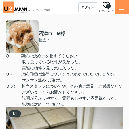
0
ログイン
お気に入り
沼津市 M様
担当：
Q１） 契約の決め手を教えてください
取り扱っている物件が良かった。
実際に物件を見て気に入った。
Q２） 契約日程は進行についてはいかがでしたでしょうか。
サクサク進めて頂けた
Ｑ３） 担当スタッフについてや、その他ご意見・ご感想などが
ございましたらお聞かせください。
説明が分かりやすく、質問もしやすい雰囲気だった。
親切に対応して頂けた。
1
/
1