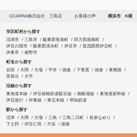
U2JAPAN株式会社 三島店
お客様の声
横浜市 K様
市区町村から探す
沼津市
三島市
駿東郡長泉町
田方郡函南町
伊豆の国市
駿東郡清水町
伊豆市
賀茂郡西伊豆町
伊東市
裾野市
町名から探す
谷田
大岡
大場
平井
徳倉
下香貫
徳倉
東椎路
芙蓉台
大平
沿線から探す
東海道本線
伊豆箱根鉄道駿豆線
御殿場線
東海道新幹線
伊豆急行
伊東線
東北本線
明知鉄道
駅から探す
沼津
大岡
大場
三島
三島二日町
長泉なめり
下土狩
伊豆仁田
片浜
函南