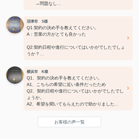
→問題なし
Q3.担当スタッフの対応についてや、その他ご意
見、ご感想などがございましたら
沼津市 S様
おきかせください。
Q1:契約の決め手を教えてください。
→特になし
A：営業の方がとても良かった
Q2:契約日程や進行についてはいかがでしたでしょ
うか？
A：円滑におこなっていただきました
横浜市 K様
Q3:担当スタッフの対応についてや、その他ご意
Q1、契約の決め手を教えてください。
見・ご感想などがございましたらお聞かせくださ
A1、こちらの希望に近い条件だったため
い。
Q2、契約日程や進行についてはいかがでしたでし
A:素晴らしい １００点
ょうか。
A2、希望を聞いてもらえたので助かりました
Q3、担当スタッフの対応についてや、その他ご意
見・ご感想をお聞かせください。
お客様の声一覧
A3 親切な対応で、安心してお任せ出来ました
ありがとうございました