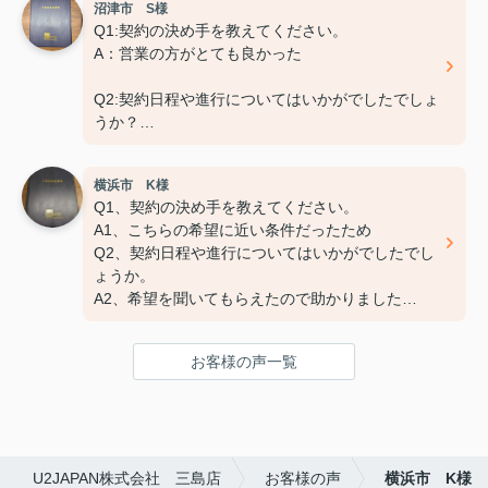
沼津市 S様
おきかせください。
Q1:契約の決め手を教えてください。
→特になし
A：営業の方がとても良かった
Q2:契約日程や進行についてはいかがでしたでしょ
うか？
A：円滑におこなっていただきました
横浜市 K様
Q3:担当スタッフの対応についてや、その他ご意
Q1、契約の決め手を教えてください。
見・ご感想などがございましたらお聞かせくださ
A1、こちらの希望に近い条件だったため
い。
Q2、契約日程や進行についてはいかがでしたでし
A:素晴らしい １００点
ょうか。
A2、希望を聞いてもらえたので助かりました
Q3、担当スタッフの対応についてや、その他ご意
見・ご感想をお聞かせください。
お客様の声一覧
A3 親切な対応で、安心してお任せ出来ました
ありがとうございました
U2JAPAN株式会社 三島店
お客様の声
横浜市 K様