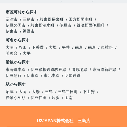
市区町村から探す
沼津市
三島市
駿東郡長泉町
田方郡函南町
伊豆の国市
駿東郡清水町
伊豆市
賀茂郡西伊豆町
伊東市
裾野市
町名から探す
大岡
谷田
下香貫
大場
平井
徳倉
徳倉
東椎路
芙蓉台
大平
沿線から探す
東海道本線
伊豆箱根鉄道駿豆線
御殿場線
東海道新幹線
伊豆急行
伊東線
東北本線
明知鉄道
駅から探す
沼津
大岡
大場
三島
三島二日町
下土狩
長泉なめり
伊豆仁田
片浜
函南
U2JAPAN株式会社 三島店