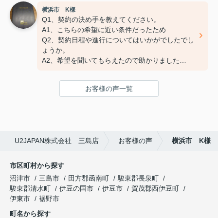
横浜市 K様
Q3:担当スタッフの対応についてや、その他ご意
Q1、契約の決め手を教えてください。
見・ご感想などがございましたらお聞かせくださ
A1、こちらの希望に近い条件だったため
い。
Q2、契約日程や進行についてはいかがでしたでし
A:素晴らしい １００点
ょうか。
A2、希望を聞いてもらえたので助かりました
Q3、担当スタッフの対応についてや、その他ご意
見・ご感想をお聞かせください。
お客様の声一覧
A3 親切な対応で、安心してお任せ出来ました
ありがとうございました
U2JAPAN株式会社 三島店
お客様の声
横浜市 K様
市区町村から探す
沼津市
三島市
田方郡函南町
駿東郡長泉町
駿東郡清水町
伊豆の国市
伊豆市
賀茂郡西伊豆町
伊東市
裾野市
町名から探す