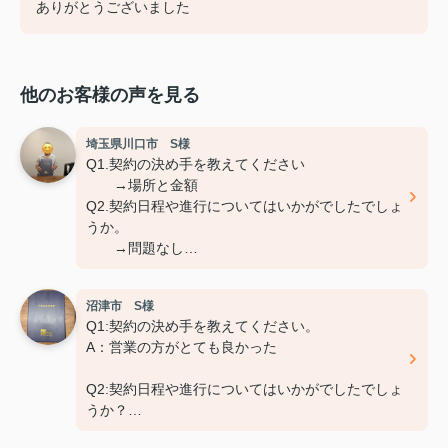
ありがとうございました
他のお客様の声を見る
埼玉県川口市 S様
Q1.契約の決め手を教えてください
→場所と金額
Q2.契約日程や進行についてはいかがでしたでしょ
うか。
→問題なし
Q3.担当スタッフの対応についてや、その他ご意
見、ご感想などがございましたら
沼津市 S様
おきかせください。
Q1:契約の決め手を教えてください。
→特になし
A：営業の方がとても良かった
Q2:契約日程や進行についてはいかがでしたでしょ
うか？
A：円滑におこなっていただきました