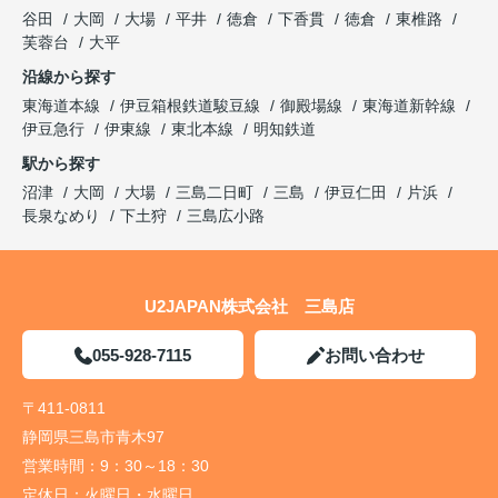
谷田
大岡
大場
平井
徳倉
下香貫
徳倉
東椎路
芙蓉台
大平
沿線から探す
東海道本線
伊豆箱根鉄道駿豆線
御殿場線
東海道新幹線
伊豆急行
伊東線
東北本線
明知鉄道
駅から探す
沼津
大岡
大場
三島二日町
三島
伊豆仁田
片浜
長泉なめり
下土狩
三島広小路
U2JAPAN株式会社 三島店
055-928-7115
お問い合わせ
〒411-0811
静岡県三島市青木97
営業時間：
9：30～18：30
定休日：
火曜日・水曜日