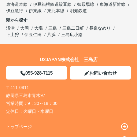
東海道本線
伊豆箱根鉄道駿豆線
御殿場線
東海道新幹線
伊豆急行
伊東線
東北本線
明知鉄道
駅から探す
沼津
大岡
大場
三島
三島二日町
長泉なめり
下土狩
伊豆仁田
片浜
三島広小路
U2JAPAN株式会社 三島店
055-928-7115
お問い合わせ
〒411-0811
静岡県三島市青木97
営業時間：
9：30～18：30
定休日：
火曜日・水曜日
トップページ