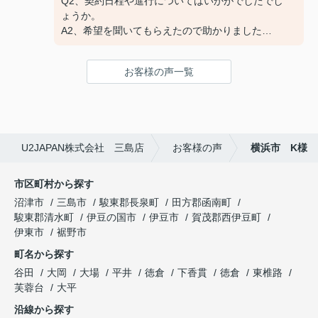
Q2、契約日程や進行についてはいかがでしたでし
A:素晴らしい １００点
ょうか。
A2、希望を聞いてもらえたので助かりました
Q3、担当スタッフの対応についてや、その他ご意
見・ご感想をお聞かせください。
お客様の声一覧
A3 親切な対応で、安心してお任せ出来ました
ありがとうございました
U2JAPAN株式会社 三島店
お客様の声
横浜市 K様
市区町村から探す
沼津市
三島市
駿東郡長泉町
田方郡函南町
駿東郡清水町
伊豆の国市
伊豆市
賀茂郡西伊豆町
伊東市
裾野市
町名から探す
谷田
大岡
大場
平井
徳倉
下香貫
徳倉
東椎路
芙蓉台
大平
沿線から探す