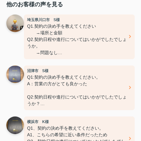
他のお客様の声を見る
埼玉県川口市 S様
Q1.契約の決め手を教えてください
→場所と金額
Q2.契約日程や進行についてはいかがでしたでしょ
うか。
→問題なし
Q3.担当スタッフの対応についてや、その他ご意
見、ご感想などがございましたら
沼津市 S様
おきかせください。
Q1:契約の決め手を教えてください。
→特になし
A：営業の方がとても良かった
Q2:契約日程や進行についてはいかがでしたでしょ
うか？
A：円滑におこなっていただきました
横浜市 K様
Q3:担当スタッフの対応についてや、その他ご意
Q1、契約の決め手を教えてください。
見・ご感想などがございましたらお聞かせくださ
A1、こちらの希望に近い条件だったため
い。