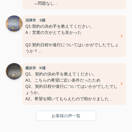
→問題なし
Q3.担当スタッフの対応についてや、その他ご意
見、ご感想などがございましたら
沼津市 S様
おきかせください。
Q1:契約の決め手を教えてください。
→特になし
A：営業の方がとても良かった
Q2:契約日程や進行についてはいかがでしたでしょ
うか？
A：円滑におこなっていただきました
横浜市 K様
Q3:担当スタッフの対応についてや、その他ご意
Q1、契約の決め手を教えてください。
見・ご感想などがございましたらお聞かせくださ
A1、こちらの希望に近い条件だったため
い。
Q2、契約日程や進行についてはいかがでしたでし
A:素晴らしい １００点
ょうか。
A2、希望を聞いてもらえたので助かりました
Q3、担当スタッフの対応についてや、その他ご意
見・ご感想をお聞かせください。
お客様の声一覧
A3 親切な対応で、安心してお任せ出来ました
ありがとうございました