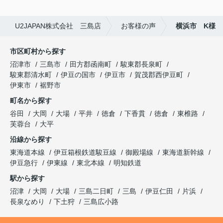
U2JAPAN株式会社 三島店
お客様の声
横浜市 K様
市区町村から探す
沼津市
三島市
田方郡函南町
駿東郡長泉町
駿東郡清水町
伊豆の国市
伊豆市
賀茂郡西伊豆町
伊東市
裾野市
町名から探す
谷田
大岡
大場
平井
徳倉
下香貫
徳倉
東椎路
芙蓉台
大平
沿線から探す
東海道本線
伊豆箱根鉄道駿豆線
御殿場線
東海道新幹線
伊豆急行
伊東線
東北本線
明知鉄道
駅から探す
沼津
大岡
大場
三島二日町
三島
伊豆仁田
片浜
長泉なめり
下土狩
三島広小路