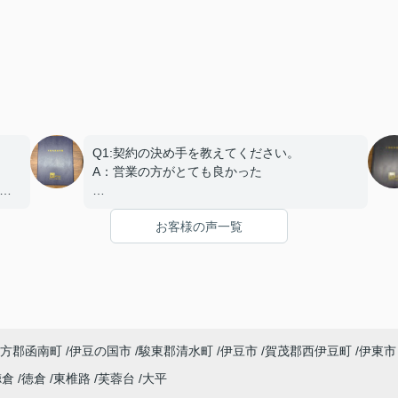
Q1:契約の決め手を教えてください。
A：営業の方がとても良かった
で
Q2:契約日程や進行についてはいかがでしたで
お客様の声一覧
しょうか？
ご
A：円滑におこなっていただきました
Q3:担当スタッフの対応についてや、その他ご
意見・ご感想などがございましたらお聞かせく
ださい。
A:素晴らしい １００点
方郡函南町
伊豆の国市
駿東郡清水町
伊豆市
賀茂郡西伊豆町
伊東市
徳倉
徳倉
東椎路
芙蓉台
大平