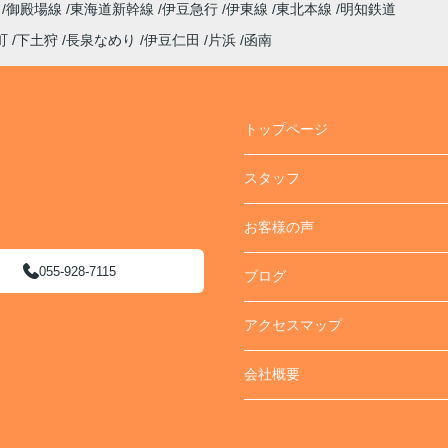
線
御殿場線
東海道新幹線
伊豆急行
伊東線
東北本線
明知鉄道
町
下土狩
長泉なめり
伊豆仁田
片浜
函南
トップページ
スタッフ
お客様の声
055-928-7115
ブログ
アクセスマップ
会社概要