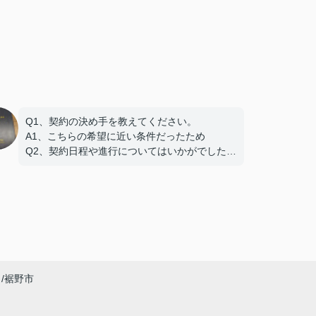
Q1、契約の決め手を教えてください。
A1、こちらの希望に近い条件だったため
Q2、契約日程や進行についてはいかがでしたで
しょうか。
A2、希望を聞いてもらえたので助かりました
Q3、担当スタッフの対応についてや、その他ご
意見・ご感想をお聞かせください。
A3 親切な対応で、安心してお任せ出来ました
ありがとうございました
裾野市