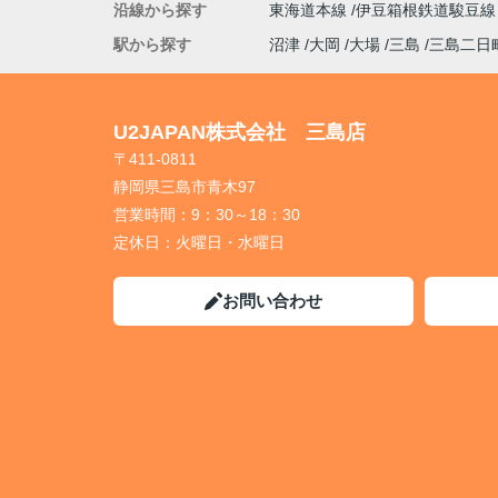
沿線から探す
東海道本線
伊豆箱根鉄道駿豆
駅から探す
沼津
大岡
大場
三島
三島二日
U2JAPAN株式会社 三島店
〒411-0811
静岡県三島市青木97
営業時間：
9：30～18：30
定休日：
火曜日・水曜日
お問い合わせ