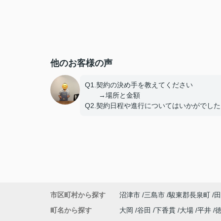
他のお客様の声
Q1.契約の決め手を教えてください
→場所と金額
Q2.契約日程や進行についてはいかがでした
しょうか。
→問題なし
Q3.担当スタッフの対応についてや、その他
意見、ご感想などがございましたら
おきかせください。
→特になし
市区町村から探す
沼津市
三島市
駿東郡長泉町
田
町名から探す
大岡
谷田
下香貫
大場
平井