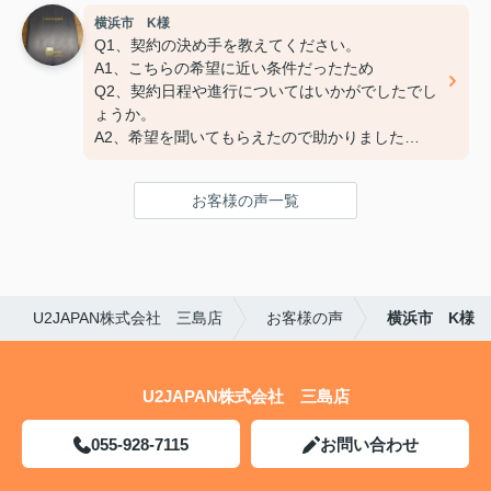
横浜市 K様
Q3:担当スタッフの対応についてや、その他ご意
Q1、契約の決め手を教えてください。
見・ご感想などがございましたらお聞かせくださ
A1、こちらの希望に近い条件だったため
い。
Q2、契約日程や進行についてはいかがでしたでし
A:素晴らしい １００点
ょうか。
A2、希望を聞いてもらえたので助かりました
Q3、担当スタッフの対応についてや、その他ご意
見・ご感想をお聞かせください。
お客様の声一覧
A3 親切な対応で、安心してお任せ出来ました
ありがとうございました
U2JAPAN株式会社 三島店
お客様の声
横浜市 K様
U2JAPAN株式会社 三島店
055-928-7115
お問い合わせ