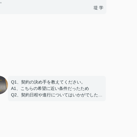
。
堤 学
Q1、契約の決め手を教えてください。
A1、こちらの希望に近い条件だったため
Q2、契約日程や進行についてはいかがでしたで
しょうか。
A2、希望を聞いてもらえたので助かりました
Q3、担当スタッフの対応についてや、その他ご
意見・ご感想をお聞かせください。
A3 親切な対応で、安心してお任せ出来ました
ありがとうございました