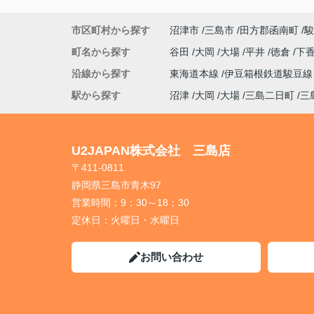
市区町村から探す
沼津市
三島市
田方郡函南町
駿
町名から探す
谷田
大岡
大場
平井
徳倉
下
沿線から探す
東海道本線
伊豆箱根鉄道駿豆
駅から探す
沼津
大岡
大場
三島二日町
三
U2JAPAN株式会社 三島店
〒411-0811
静岡県三島市青木97
営業時間：
9：30～18：30
定休日：
火曜日・水曜日
お問い合わせ