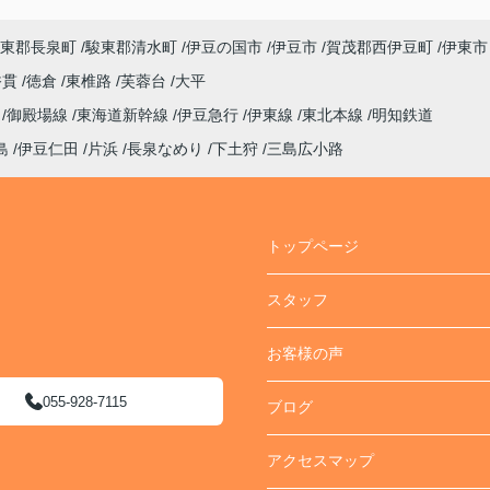
ださい。
A:素晴らしい １００点
東郡長泉町
駿東郡清水町
伊豆の国市
伊豆市
賀茂郡西伊豆町
伊東市
香貫
徳倉
東椎路
芙蓉台
大平
線
御殿場線
東海道新幹線
伊豆急行
伊東線
東北本線
明知鉄道
島
伊豆仁田
片浜
長泉なめり
下土狩
三島広小路
トップページ
スタッフ
お客様の声
055-928-7115
ブログ
アクセスマップ