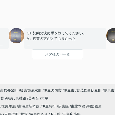
Q1:契約の決め手を教えてください。
A：営業の方がとても良かった
で
Q2:契約日程や進行についてはいかがでしたで
お客様の声一覧
しょうか？
ご
A：円滑におこなっていただきました
Q3:担当スタッフの対応についてや、その他ご
意見・ご感想などがございましたらお聞かせく
ださい。
A:素晴らしい １００点
東郡長泉町
駿東郡清水町
伊豆の国市
伊豆市
賀茂郡西伊豆町
伊東市
香貫
徳倉
東椎路
芙蓉台
大平
線
御殿場線
東海道新幹線
伊豆急行
伊東線
東北本線
明知鉄道
島
伊豆仁田
片浜
長泉なめり
下土狩
三島広小路