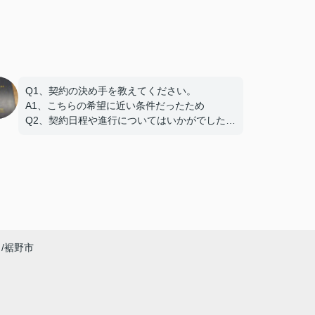
Q1、契約の決め手を教えてください。
A1、こちらの希望に近い条件だったため
Q2、契約日程や進行についてはいかがでしたで
しょうか。
A2、希望を聞いてもらえたので助かりました
Q3、担当スタッフの対応についてや、その他ご
意見・ご感想をお聞かせください。
A3 親切な対応で、安心してお任せ出来ました
ありがとうございました
裾野市