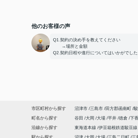
他のお客様の声
Q1.契約の決め手を教えてください
→場所と金額
Q2.契約日程や進行についてはいかがでした
しょうか。
→問題なし
Q3.担当スタッフの対応についてや、その他
意見、ご感想などがございましたら
おきかせください。
→特になし
市区町村から探す
沼津市
三島市
田方郡函南町
駿
町名から探す
谷田
大岡
大場
平井
徳倉
下
沿線から探す
東海道本線
伊豆箱根鉄道駿豆
駅から探す
沼津
大岡
大場
三島二日町
三