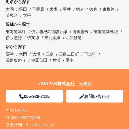
町名から探す
大岡
谷田
下香貫
大場
平井
徳倉
徳倉
東椎路
芙蓉台
大平
沿線から探す
東海道本線
伊豆箱根鉄道駿豆線
御殿場線
東海道新幹線
伊豆急行
伊東線
東北本線
明知鉄道
駅から探す
沼津
大岡
大場
三島
三島二日町
下土狩
長泉なめり
伊豆仁田
片浜
函南
U2JAPAN株式会社 三島店
055-928-7115
お問い合わせ
〒411-0811
静岡県三島市青木97
営業時間：
9：30～18：30