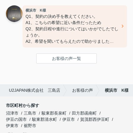
横浜市 K様
Q3:担当スタッフの対応についてや、その他ご意
Q1、契約の決め手を教えてください。
見・ご感想などがございましたらお聞かせくださ
A1、こちらの希望に近い条件だったため
い。
Q2、契約日程や進行についてはいかがでしたでし
A:素晴らしい １００点
ょうか。
A2、希望を聞いてもらえたので助かりました
Q3、担当スタッフの対応についてや、その他ご意
見・ご感想をお聞かせください。
お客様の声一覧
A3 親切な対応で、安心してお任せ出来ました
ありがとうございました
U2JAPAN株式会社 三島店
お客様の声
横浜市 K様
市区町村から探す
沼津市
三島市
駿東郡長泉町
田方郡函南町
伊豆の国市
駿東郡清水町
伊豆市
賀茂郡西伊豆町
伊東市
裾野市