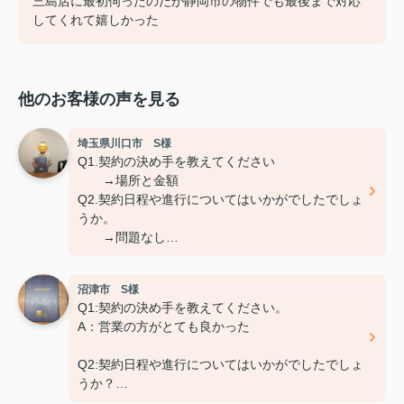
三島店に最初伺ったのだが静岡市の物件でも最後まで対応
してくれて嬉しかった
他のお客様の声を見る
埼玉県川口市 S様
Q1.契約の決め手を教えてください
→場所と金額
Q2.契約日程や進行についてはいかがでしたでしょ
うか。
→問題なし
Q3.担当スタッフの対応についてや、その他ご意
見、ご感想などがございましたら
沼津市 S様
おきかせください。
Q1:契約の決め手を教えてください。
→特になし
A：営業の方がとても良かった
Q2:契約日程や進行についてはいかがでしたでしょ
うか？
A：円滑におこなっていただきました