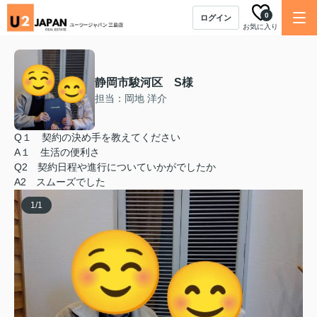
0
ログイン
お気に入り
静岡市駿河区 S様
担当：岡地 洋介
Q１ 契約の決め手を教えてください
A１ 生活の便利さ
Q2 契約日程や進行についていかがでしたか
A2 スムーズでした
1
/
1