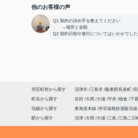
他のお客様の声
Q1.契約の決め手を教えてください
→場所と金額
Q2.契約日程や進行についてはいかがでした
しょうか。
→問題なし
Q3.担当スタッフの対応についてや、その他
意見、ご感想などがございましたら
おきかせください。
→特になし
市区町村から探す
沼津市
三島市
駿東郡長泉町
田
町名から探す
谷田
大岡
大場
平井
徳倉
下
沿線から探す
東海道本線
伊豆箱根鉄道駿豆
駅から探す
沼津
大岡
大場
三島
三島二日