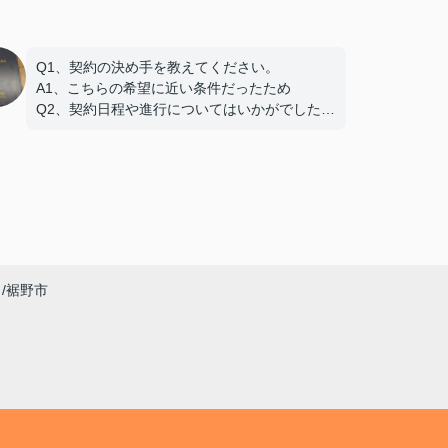
Q1、契約の決め手を教えてください。
A1、こちらの希望に近い条件だったため
Q2、契約日程や進行についてはいかがでしたで
しょうか。
A2、希望を聞いてもらえたので助かりました
Q3、担当スタッフの対応についてや、その他ご
意見・ご感想をお聞かせください。
A3 親切な対応で、安心してお任せ出来ました
ありがとうございました
裾野市