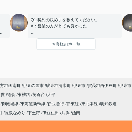
Q1:契約の決め手を教えてください。
A：営業の方がとても良かった
で
Q2:契約日程や進行についてはいかがでしたで
お客様の声一覧
しょうか？
ご
A：円滑におこなっていただきました
Q3:担当スタッフの対応についてや、その他ご
意見・ご感想などがございましたらお聞かせく
ださい。
A:素晴らしい １００点
方郡函南町
伊豆の国市
駿東郡清水町
伊豆市
賀茂郡西伊豆町
伊東市
香貫
徳倉
東椎路
芙蓉台
大平
線
御殿場線
東海道新幹線
伊豆急行
伊東線
東北本線
明知鉄道
町
長泉なめり
下土狩
伊豆仁田
片浜
函南