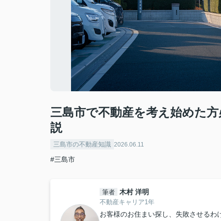
三島市で不動産を考え始めた方
説
三島市の不動産知識
2026.06.11
#三島市
木村 洋明
筆者
不動産キャリア1年
お客様のお住まい探し、失敗させるわ