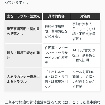
っています）：
主なトラブル・注意点
具体的内容
対策例
事前に資料入
特約や使用制
重要事項説明・契約書
手・じっくり確
限、費用負担な
の見落とし
認・不明点は必
どの見逃し
ず質す
住民票・マイナ
14日以内に役所
転入・転居手続きの漏
ンバー・公共サ
提出・余裕ある
れ
ービスの住所変
日程で訪問
更
ゴミ出しルー
ルールを事前に
入居後のマナー違反に
ル・騒音・共用
確認し、近隣へ
よるトラブル
部・駐車場利用
の配慮を欠かさ
など
ず行動
三島市で快適な賃貸生活を送るためには、こうした基本的な