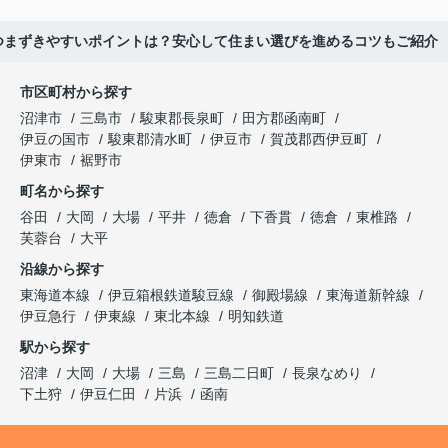
つまずきやすいポイントは？安心して住まい選びを進めるコツもご紹介
市区町村から探す
沼津市
三島市
駿東郡長泉町
田方郡函南町
伊豆の国市
駿東郡清水町
伊豆市
賀茂郡西伊豆町
伊東市
裾野市
町名から探す
谷田
大岡
大場
平井
徳倉
下香貫
徳倉
東椎路
芙蓉台
大平
沿線から探す
東海道本線
伊豆箱根鉄道駿豆線
御殿場線
東海道新幹線
伊豆急行
伊東線
東北本線
明知鉄道
駅から探す
沼津
大岡
大場
三島
三島二日町
長泉なめり
下土狩
伊豆仁田
片浜
函南