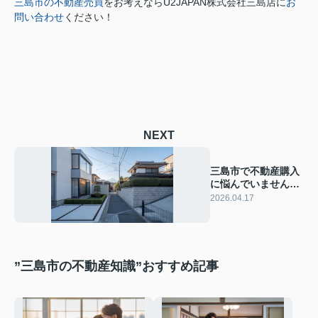
三島市の不動産売買
をお考えなら
U2JAPAN株式会社三島店に
お
問い合わせ
ください！
NEXT
三島市で不動産購入
に悩んでいませんか
将来後悔しないため
2026.04.17
の判断軸を解説
”三島市の不動産知識”おすすめ記事