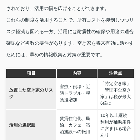
されており、活用の幅を広げることができます。
これらの制度を活用することで、所有コストを抑制しつつリ
スク軽減も図れる一方、活用には耐震性の確保や用途の適合
確認など複数の要件があります。空き家を将来有効に活かす
ためには、早めの情報収集と対策が重要です。
項目
内容
注意点
「特定空き家」
害虫・倒壊・近
放置した空き家のリス
「管理不全空き
隣トラブル・税
ク
家」は税が最大
負担増加
6倍に
10年以上継続
賃貸住宅化、民
利用が補助条件
活用の選択肢
泊、カフェ・宿
に含まれる場合
泊施設への転用
あり