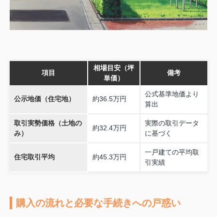
相場目安（坪
項目
備考
単価）
公式基準地価より
公示地価（住宅地）
約36.5万円
算出
取引実勢価格（土地の
実際の取引データ
約32.4万円
み）
に基づく
一戸建ての平均取
住宅取引平均
約45.3万円
引実績
購入の流れと必要な手続きへの戸惑い