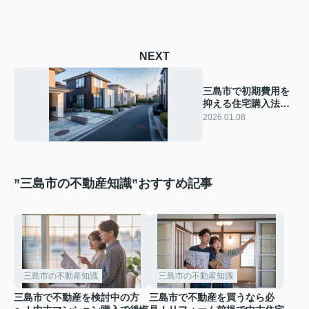
NEXT
三島市で初期費用を
抑える住宅購入法と
は？費用項目と工夫
2026.01.08
を知り賢く選ぼう
”三島市の不動産知識”おすすめ記事
三島市の不動産知識
三島市の不動産知識
三島市で不動産を検討中の方
三島市で不動産を買うなら必