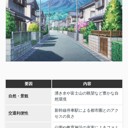
要因
内容
湧き水や富士山の眺望など豊かな自
自然・景観
然環境
新幹線停車駅による都市圏とのアク
交通利便性
セスの良さ
公園や教育施設の充実によるファミ