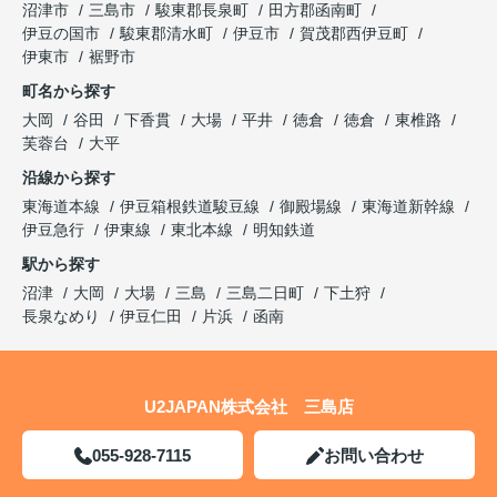
沼津市
三島市
駿東郡長泉町
田方郡函南町
伊豆の国市
駿東郡清水町
伊豆市
賀茂郡西伊豆町
伊東市
裾野市
町名から探す
大岡
谷田
下香貫
大場
平井
徳倉
徳倉
東椎路
芙蓉台
大平
沿線から探す
東海道本線
伊豆箱根鉄道駿豆線
御殿場線
東海道新幹線
伊豆急行
伊東線
東北本線
明知鉄道
駅から探す
沼津
大岡
大場
三島
三島二日町
下土狩
長泉なめり
伊豆仁田
片浜
函南
U2JAPAN株式会社 三島店
055-928-7115
お問い合わせ