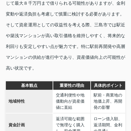
じて最大８千万円まで借りられる可能性がありますが、金利
変動や返済負担も考慮して慎重に検討する必要があります。
そして資産運用としての収益性を考える際、三島市では駅近
や築浅マンションが高い取引価格を維持しやすく、将来的な
利回りも安定しやすい点が魅力です。特に駅前再開発や高層
マンションの供給が進行中であり、資産価値向上の可能性が
高い状況です。
基本観点
重要性の理由
具体的ポイント
交通利便性や地
駅前・商業地の
地域特性
価動向が資産価
地価上昇、再開
値に直結
発の影響
返済可能な範囲
ローン借入額、
資金計画
で無理なく購入
返済期間、金利
し、安全運用
の見通し