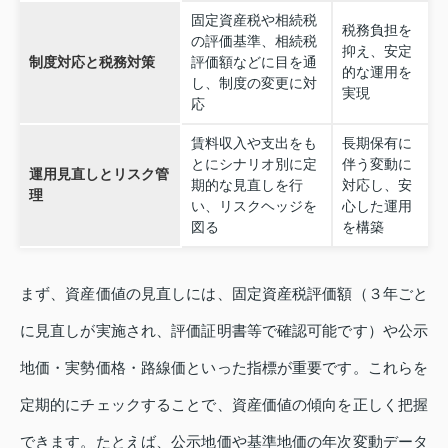
固定資産税や相続税
税務負担を
の評価基準、相続税
抑え、安定
制度対応と税務対策
評価額などに目を通
的な運用を
し、制度の変更に対
実現
応
賃料収入や支出をも
長期保有に
とにシナリオ別に定
伴う変動に
運用見直しとリスク管
期的な見直しを行
対応し、安
理
い、リスクヘッジを
心した運用
図る
を構築
まず、資産価値の見直しには、固定資産税評価額（３年ごと
に見直しが実施され、評価証明書等で確認可能です）や公示
地価・実勢価格・路線価といった指標が重要です。これらを
定期的にチェックすることで、資産価値の傾向を正しく把握
できます。たとえば、公示地価や基準地価の年次変動データ