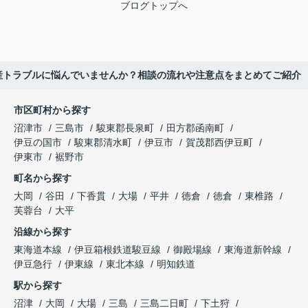
ブログトップへ
産トラブルに悩んでいませんか？相談の流れや注意点をまとめてご紹介
市区町村から探す
沼津市
三島市
駿東郡長泉町
田方郡函南町
伊豆の国市
駿東郡清水町
伊豆市
賀茂郡西伊豆町
伊東市
裾野市
町名から探す
大岡
谷田
下香貫
大場
平井
徳倉
徳倉
東椎路
芙蓉台
大平
沿線から探す
東海道本線
伊豆箱根鉄道駿豆線
御殿場線
東海道新幹線
伊豆急行
伊東線
東北本線
明知鉄道
駅から探す
沼津
大岡
大場
三島
三島二日町
下土狩