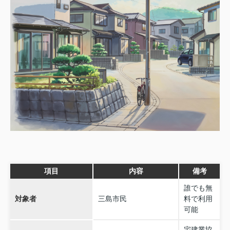
項目
内容
備考
誰でも無
対象者
三島市民
料で利用
可能
宅建業協