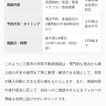
売買契約／賃貸／業者
相談内容
会会員が
トラブル／借地借家
対応
電話予約、各相談日の
土日祝は
予約方法・タイミング
2週間前の午前8時30分
受付不可
から
毎月第1水曜日、
1日6組ま
相談日・時間
13:00〜16:00（30分/
で
回）
このように三島市の市民不動産相談は、専門的な視点から購
入前の不安や疑問を丁寧に整理・解消できる場として、市民
の購入活動に大きな安心感をもたらします。また、相談内容
や進行状況に応じて、自社へのご相談やさらなるフォローの
導線も自然に設けやすいポイントです。