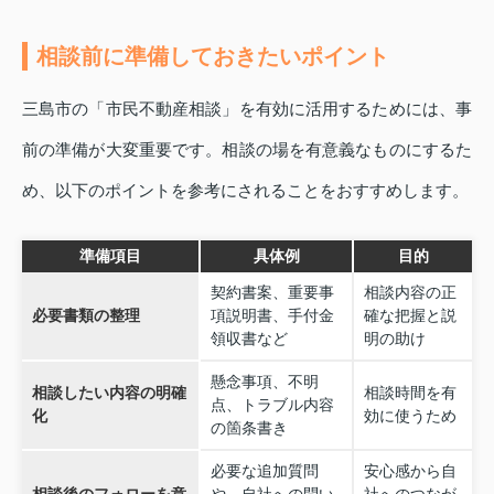
相談前に準備しておきたいポイント
三島市の「市民不動産相談」を有効に活用するためには、事
前の準備が大変重要です。相談の場を有意義なものにするた
め、以下のポイントを参考にされることをおすすめします。
準備項目
具体例
目的
契約書案、重要事
相談内容の正
必要書類の整理
項説明書、手付金
確な把握と説
領収書など
明の助け
懸念事項、不明
相談したい内容の明確
相談時間を有
点、トラブル内容
化
効に使うため
の箇条書き
必要な追加質問
安心感から自