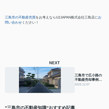
三島市の不動産売買
をお考えなら
U2JAPAN株式会社三島店に
お
問い合わせ
ください！
NEXT
三島市で広小路の
不動産売却事例
は？相場や売却時
2025.12.07
の注意点も紹介
”三島市の不動産知識”おすすめ記事