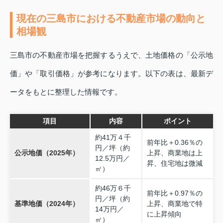
現在の三島市における不動産市場の動向と
相場観
三島市の不動産市場を把握するうえで、土地価格の「公示地
価」や「取引価格」が参考になります。以下の表は、最新デ
ータをもとに整理した情報です。
項目
内容
ポイント
約41万４千
前年比＋0.36％の
円／坪（約
公示地価（2025年）
上昇、商業地は上
12.5万円／
昇、住宅地は微減
㎡）
約46万６千
前年比＋0.97％の
円／坪（約
基準地価（2024年）
上昇、商業地で特
14万円／
に上昇傾向
㎡）