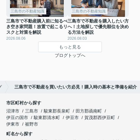
三島市の不動産知識
三島市の不動産知識
三島市で不動産購入前に知るべ
三島市で不動産を購入したい方
き空き家問題！放置で起こるリ
へ！土地探しで優先順位を決め
スクと対策を解説
る方法を解説
2026.08.06
2026.08.03
もっと見る
ブログトップへ
グ
三島市で不動産を買いたい方必見！購入時の基本と準備を紹介
市区町村から探す
沼津市
三島市
駿東郡長泉町
田方郡函南町
伊豆の国市
駿東郡清水町
伊豆市
賀茂郡西伊豆町
伊東市
裾野市
町名から探す