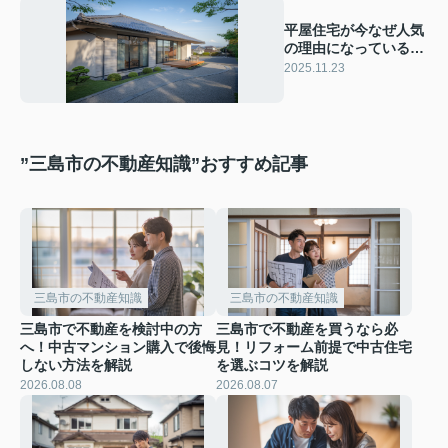
平屋住宅が今なぜ人気
の理由になっているの
か？三島市で住まい選
2025.11.23
びを考えている方へ
”三島市の不動産知識”おすすめ記事
三島市の不動産知識
三島市の不動産知識
三島市で不動産を検討中の方
三島市で不動産を買うなら必
へ！中古マンション購入で後悔
見！リフォーム前提で中古住宅
しない方法を解説
を選ぶコツを解説
2026.08.08
2026.08.07