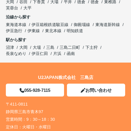
大岡
谷田
下香貫
大場
平井
徳倉
徳倉
東椎路
芙蓉台
大平
沿線から探す
東海道本線
伊豆箱根鉄道駿豆線
御殿場線
東海道新幹線
伊豆急行
伊東線
東北本線
明知鉄道
駅から探す
沼津
大岡
大場
三島
三島二日町
下土狩
長泉なめり
伊豆仁田
片浜
函南
U2JAPAN株式会社 三島店
055-928-7115
お問い合わせ
〒411-0811
静岡県三島市青木97
営業時間：
9：30～18：30
定休日：
火曜日・水曜日