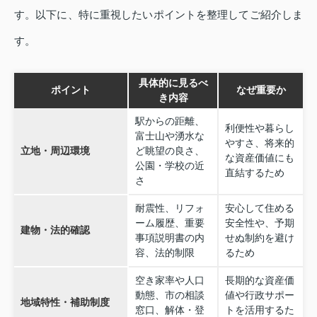
す。以下に、特に重視したいポイントを整理してご紹介しま
す。
具体的に見るべ
ポイント
なぜ重要か
き内容
駅からの距離、
利便性や暮らし
富士山や湧水な
やすさ、将来的
立地・周辺環境
ど眺望の良さ、
な資産価値にも
公園・学校の近
直結するため
さ
耐震性、リフォ
安心して住める
ーム履歴、重要
安全性や、予期
建物・法的確認
事項説明書の内
せぬ制約を避け
容、法的制限
るため
空き家率や人口
長期的な資産価
動態、市の相談
値や行政サポー
地域特性・補助制度
窓口、解体・登
トを活用するた