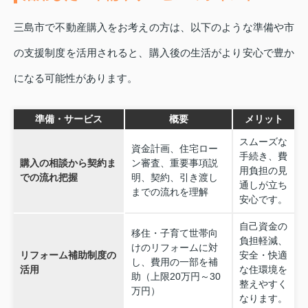
三島市で不動産購入をお考えの方は、以下のような準備や市
の支援制度を活用されると、購入後の生活がより安心で豊か
になる可能性があります。
準備・サービス
概要
メリット
スムーズな
資金計画、住宅ロー
手続き、費
購入の相談から契約ま
ン審査、重要事項説
用負担の見
での流れ把握
明、契約、引き渡し
通しが立ち
までの流れを理解
安心です。
自己資金の
移住・子育て世帯向
負担軽減、
けのリフォームに対
リフォーム補助制度の
安全・快適
し、費用の一部を補
活用
な住環境を
助（上限20万円～30
整えやすく
万円）
なります。