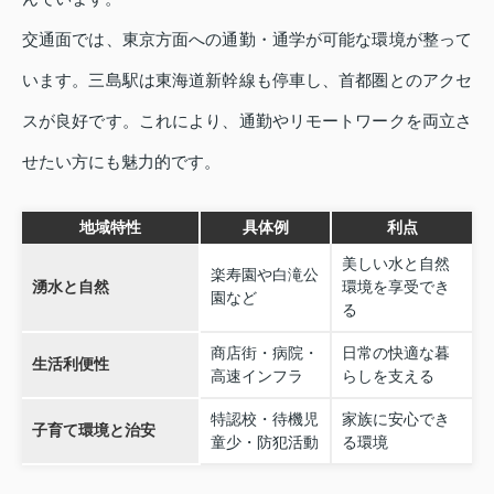
交通面では、東京方面への通勤・通学が可能な環境が整って
います。三島駅は東海道新幹線も停車し、首都圏とのアクセ
スが良好です。これにより、通勤やリモートワークを両立さ
せたい方にも魅力的です。
地域特性
具体例
利点
美しい水と自然
楽寿園や白滝公
湧水と自然
環境を享受でき
園など
る
商店街・病院・
日常の快適な暮
生活利便性
高速インフラ
らしを支える
特認校・待機児
家族に安心でき
子育て環境と治安
童少・防犯活動
る環境