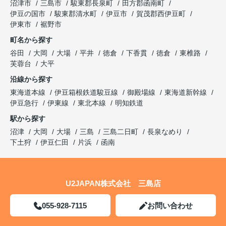
沼津市
三島市
駿東郡長泉町
田方郡函南町
伊豆の国市
駿東郡清水町
伊豆市
賀茂郡西伊豆町
伊東市
裾野市
町名から探す
谷田
大岡
大場
平井
徳倉
下香貫
徳倉
東椎路
芙蓉台
大平
沿線から探す
東海道本線
伊豆箱根鉄道駿豆線
御殿場線
東海道新幹線
伊豆急行
伊東線
東北本線
明知鉄道
駅から探す
沼津
大岡
大場
三島
三島二日町
長泉なめり
下土狩
伊豆仁田
片浜
函南
U2JAPAN株式会社 三島店
055-928-7115
お問い合わせ