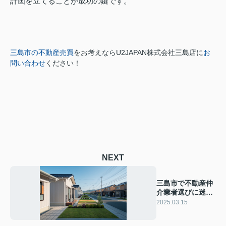
計画を立てることが成功の鍵です。
三島市の不動産売買
をお考えなら
U2JAPAN株式会社三島店に
お
問い合わせ
ください！
NEXT
三島市で不動産仲
介業者選びに迷
う？不動産購入の
2025.03.15
流れをご紹介