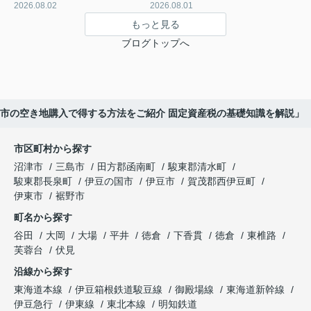
2026.08.02
2026.08.01
もっと見る
ブログトップへ
市の空き地購入で得する方法をご紹介 固定資産税の基礎知識を解説」
市区町村から探す
沼津市
三島市
田方郡函南町
駿東郡清水町
駿東郡長泉町
伊豆の国市
伊豆市
賀茂郡西伊豆町
伊東市
裾野市
町名から探す
谷田
大岡
大場
平井
徳倉
下香貫
徳倉
東椎路
芙蓉台
伏見
沿線から探す
東海道本線
伊豆箱根鉄道駿豆線
御殿場線
東海道新幹線
伊豆急行
伊東線
東北本線
明知鉄道