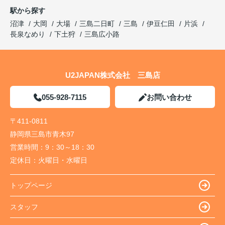
駅から探す
沼津
大岡
大場
三島二日町
三島
伊豆仁田
片浜
長泉なめり
下土狩
三島広小路
U2JAPAN株式会社 三島店
055-928-7115
お問い合わせ
〒411-0811
静岡県三島市青木97
営業時間：
9：30～18：30
定休日：
火曜日・水曜日
トップページ
スタッフ