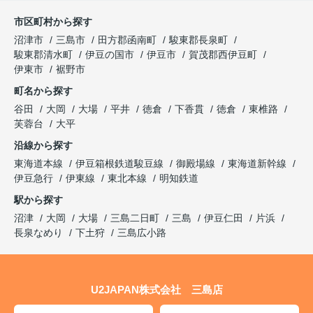
市区町村から探す
沼津市
三島市
田方郡函南町
駿東郡長泉町
駿東郡清水町
伊豆の国市
伊豆市
賀茂郡西伊豆町
伊東市
裾野市
町名から探す
谷田
大岡
大場
平井
徳倉
下香貫
徳倉
東椎路
芙蓉台
大平
沿線から探す
東海道本線
伊豆箱根鉄道駿豆線
御殿場線
東海道新幹線
伊豆急行
伊東線
東北本線
明知鉄道
駅から探す
沼津
大岡
大場
三島二日町
三島
伊豆仁田
片浜
長泉なめり
下土狩
三島広小路
U2JAPAN株式会社 三島店