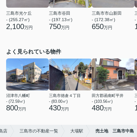
三島市光ケ丘
三島市谷田
三島市市山新田
- (255.27㎡)
- (197.13㎡)
- (172.38㎡)
-
2,100
750
650
万円
万円
万円
よく見られている物件
沼津市八幡町
三島市徳倉４丁目
田方郡函南町平井
- (72.59㎡)
- (83.00㎡)
- (103.56㎡)
-
800
430
480
万円
万円
万円
三島店
三島市の不動産一覧
大場駅
売土地 三島市中島