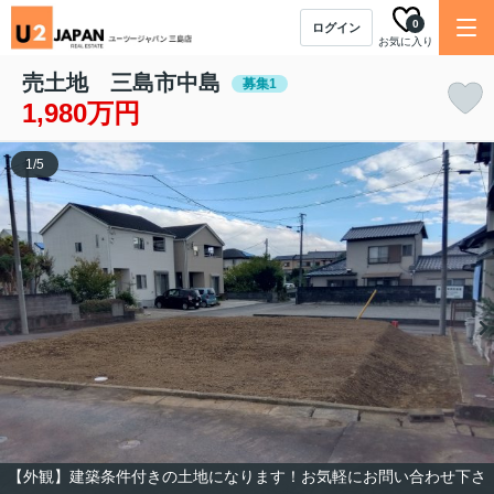
0
ログイン
お気に入り
売土地 三島市中島
募集1
1,980万円
1
/
5
【外観】建築条件付きの土地になります！お気軽にお問い合わせ下さ