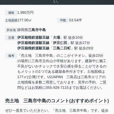
い。
1,980万円
価格
177.00㎡
53.54坪
土地面積
坪数
静岡県
三島市
中島
所在地
伊豆箱根鉄道駿豆線
「
大場
」駅 徒歩10分
交通
伊豆箱根鉄道駿豆線
「
伊豆仁田
」駅 徒歩27分
伊豆箱根鉄道駿豆線
「
三島二日町
」駅 徒歩29分
「売土地 三島市中島」のここがイチオシ。徒歩23分
備考
の場所に三島市立向山小学校があります。建築中に施工
不良がないかチェックでき安心感を得ることができるの
もメリットの1つである建築条件付きです。土地面積は
177㎡(公簿)です。U2JAPAN 三島店は三島市エリアの
土地情報を多数ご用意しております。見学の予約、ご質
問などはお気軽に055-928-7115までお電話ください。
売土地 三島市中島のコメント(おすすめポイント)
ぜひ一度見ていただきたい、「売土地 三島市中島」です。徒歩