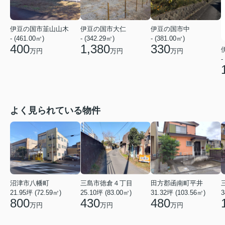
伊豆の国市韮山山木
伊豆の国市大仁
伊豆の国市中
- (461.00㎡)
- (342.29㎡)
- (381.00㎡)
400
1,380
330
万円
万円
万円
-
よく見られている物件
三島市徳倉４丁目
沼津市八幡町
田方郡函南町平井
25.10坪 (83.00㎡)
3
21.95坪 (72.59㎡)
31.32坪 (103.56㎡)
430
800
480
万円
万円
万円