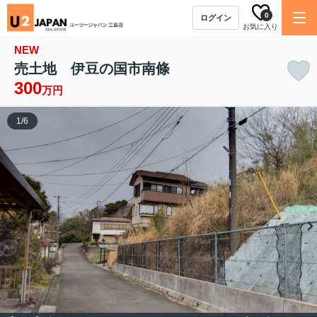
0
ログイン
お気に入り
NEW
売土地 伊豆の国市南條
300
万円
1
/
6