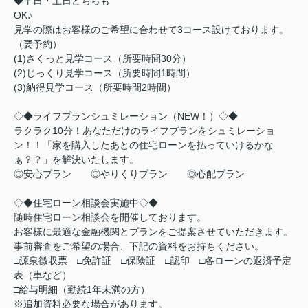
◆平日・土日どちらも
OK♪
見学の際はお客様のご希望に合わせて3コース設けております。
（要予約）
(1)さくっと見学コース（所要時間30分）
(2)じっくり見学コース（所要時間1時間）
(3)納得見学コース（所要時間2時間）
◇◆ライフプランシュミレーション（NEW！）◇◆
ラクラク10分！あなただけのライフプランをシュミレーショ
ン！！「家を購入したあとの住宅ローンを払っていけるかな
ぁ？？」を解決いたします。
◎安心プラン ◎やりくりプラン ◎心配プラン
◇◆住宅ローン相談会実施中◇◆
随時住宅ローン相談会を開催しております。
お客様に最適な金融機関とプランをご提案させていただきます。
事前審査をご希望の場合、下記の資料をお持ちください。
□源泉徴収票 □免許証 □保険証 □認印 □各ローンの返済予定
表（車など）
□給与明細（勤続1年未満の方）
※追加資料必要な場合があります。