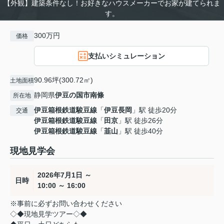
【外観】建築条件なし！お好きなハウスメーカーでお家が建てられま
す。
300万円
価格
支払いシミュレーション
90.96坪(300.72㎡)
土地面積
静岡県
伊豆の国市
南條
所在地
伊豆箱根鉄道駿豆線
「
伊豆長岡
」駅 徒歩20分
交通
伊豆箱根鉄道駿豆線
「
田京
」駅 徒歩26分
伊豆箱根鉄道駿豆線
「
韮山
」駅 徒歩40分
現地見学会
2026年7月1日 ～
日時
10:00 ～ 16:00
※事前に必ずお問い合わせください
◇◆現地見学ツアー◇◆