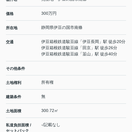
300万円
価格
静岡県
伊豆の国市
南條
所在地
伊豆箱根鉄道駿豆線
「
伊豆長岡
」駅 徒歩20分
交通
伊豆箱根鉄道駿豆線
「
田京
」駅 徒歩26分
伊豆箱根鉄道駿豆線
「
韮山
」駅 徒歩40分
その他条件
所有権
土地権利
無
建築条件
300.72㎡
土地面積
-/記載なし
私道負担面積 /
セットバック