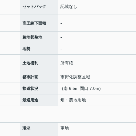
記載なし
セットバック
-
高圧線下面積
-
路地状敷地
-
地勢
所有権
土地権利
市街化調整区域
都市計画
-(南 6.5m 間口 7.0m)
接道状況
畑・農地用地
最適用途
更地
現況