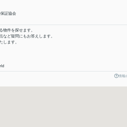
業保証協会
る物件を探せます。
点など疑問にもお答えします。
たします。
rld
情報