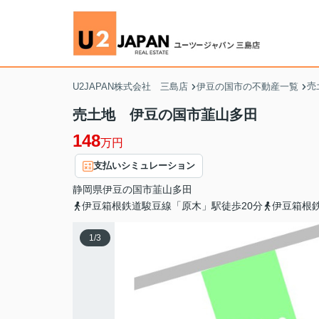
売
U2JAPAN株式会社 三島店
伊豆の国市の不動産一覧
売土地 伊豆の国市韮山多田
148
万円
支払いシミュレーション
静岡県
伊豆の国市
韮山多田
伊豆箱根鉄道駿豆線「原木」駅徒歩20分
伊豆箱根
1
/
3