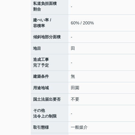
私道負担面積
-
割合
建ぺい率 /
60% / 200%
容積率
-
傾斜地部分面積
田
地目
造成工事
-
完了予定
無
建築条件
田園
用途地域
不要
国土法届出要否
その他
-
法令上の制限
一般媒介
取引態様