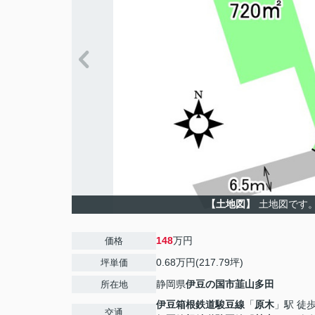
【土地図】
土地図です
148
万円
価格
0.68万円(217.79坪)
坪単価
静岡県
伊豆の国市
韮山多田
所在地
伊豆箱根鉄道駿豆線
「
原木
」駅 徒歩
交通