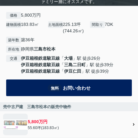
ァミリー層にオススメです。
5,800万円
価格
183.83㎡
225.13坪
7DK
建物面積
土地面積
間取り
(744.26㎡)
築36年
築年数
静岡県
三島市
松本
所在地
伊豆箱根鉄道駿豆線
「
大場
」駅 徒歩26分
交通
伊豆箱根鉄道駿豆線
「
三島二日町
」駅 徒歩39分
伊豆箱根鉄道駿豆線
「
伊豆仁田
」駅 徒歩39分
お問い合わせ
無料
売中古戸建 三島市松本の販売中物件
5,800万円
55.60坪(183.83㎡)