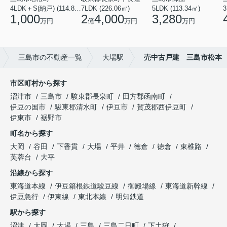
4LDK＋S(納戸) (114.88㎡)
7LDK (226.06㎡)
5LDK (113.34㎡)
1,000
2
4,000
3,280
万円
億
万円
万円
三島市の不動産一覧
大場駅
売中古戸建 三島市松本
市区町村から探す
沼津市
三島市
駿東郡長泉町
田方郡函南町
伊豆の国市
駿東郡清水町
伊豆市
賀茂郡西伊豆町
伊東市
裾野市
町名から探す
大岡
谷田
下香貫
大場
平井
徳倉
徳倉
東椎路
芙蓉台
大平
沿線から探す
東海道本線
伊豆箱根鉄道駿豆線
御殿場線
東海道新幹線
伊豆急行
伊東線
東北本線
明知鉄道
駅から探す
沼津
大岡
大場
三島
三島二日町
下土狩