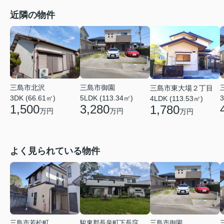
近隣の物件
三島市北沢
三島市御園
三島市東大場２丁目
3DK (66.61㎡)
5LDK (113.34㎡)
3
4LDK (113.53㎡)
1,500
3,280
1,780
万円
万円
万円
よく見られている物件
三島市若松町
駿東郡長泉町下長窪
三島市御園