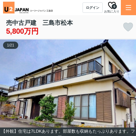
0
ログイン
お気に入り
売中古戸建 三島市松本
5,800万円
1
/
21
【外観】住宅は7LDKあります。部屋数も収納もたっぷりあります。フ