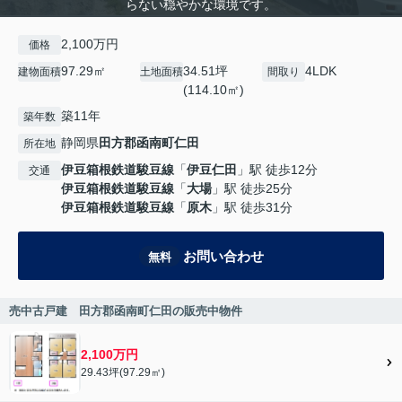
らない穏やかな環境です。
2,100万円
価格
97.29㎡
34.51坪
4LDK
建物面積
土地面積
間取り
(114.10㎡)
築11年
築年数
静岡県
田方郡函南町
仁田
所在地
伊豆箱根鉄道駿豆線
「
伊豆仁田
」駅 徒歩12分
交通
伊豆箱根鉄道駿豆線
「
大場
」駅 徒歩25分
伊豆箱根鉄道駿豆線
「
原木
」駅 徒歩31分
お問い合わせ
無料
売中古戸建 田方郡函南町仁田の販売中物件
2,100万円
29.43坪(97.29㎡)