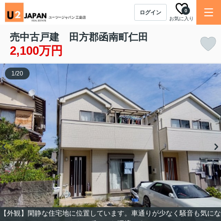
0
ログイン
お気に入り
売中古戸建 田方郡函南町仁田
2,100万円
1
/
20
【外観】閑静な住宅地に位置しています。車通りが少なく騒音も気にな