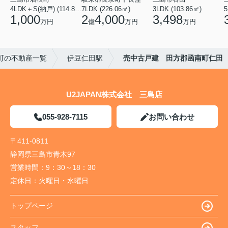
4LDK＋S(納戸) (114.88㎡)
7LDK (226.06㎡)
3LDK (103.86㎡)
5
1,000
2
4,000
3,498
万円
億
万円
万円
町の不動産一覧
伊豆仁田駅
売中古戸建 田方郡函南町仁田
U2JAPAN株式会社 三島店
055-928-7115
お問い合わせ
〒411-0811
静岡県三島市青木97
営業時間：
9：30～18：30
定休日：
火曜日・水曜日
トップページ
スタッフ