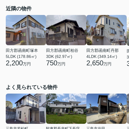
近隣の物件
田方郡函南町塚本
田方郡函南町柏谷
田方郡函南町丹那
5LDK (178.86㎡)
3DK (62.97㎡)
4LDK (349.14㎡)
3
2,200
750
2,650
万円
万円
万円
よく見られている物件
三島市若松町
駿東郡長泉町下長窪
三島市谷田