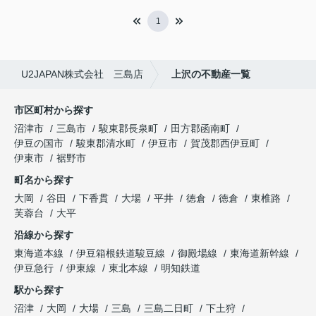
1
U2JAPAN株式会社 三島店
上沢の不動産一覧
市区町村から探す
沼津市
三島市
駿東郡長泉町
田方郡函南町
伊豆の国市
駿東郡清水町
伊豆市
賀茂郡西伊豆町
伊東市
裾野市
町名から探す
大岡
谷田
下香貫
大場
平井
徳倉
徳倉
東椎路
芙蓉台
大平
沿線から探す
東海道本線
伊豆箱根鉄道駿豆線
御殿場線
東海道新幹線
伊豆急行
伊東線
東北本線
明知鉄道
駅から探す
沼津
大岡
大場
三島
三島二日町
下土狩