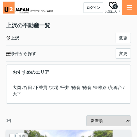
0
ログイン
お気に入り
上沢の不動産一覧
上沢
変更
条件から探す
変更
おすすめのエリア
大岡
/
谷田
/
下香貫
/
大場
/
平井
/
徳倉
/
徳倉
/
東椎路
/
芙蓉台
/
大平
1
件
売地