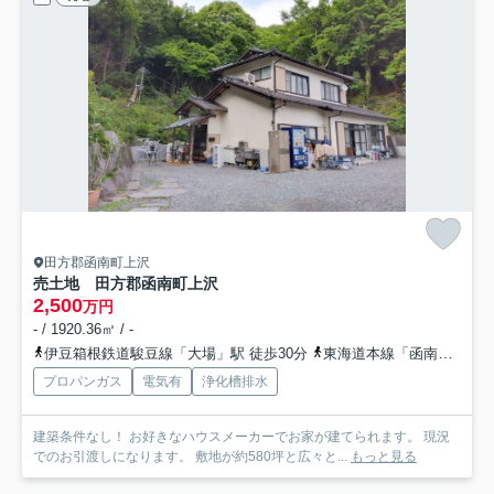
田方郡函南町上沢
売土地 田方郡函南町上沢
2,500
万円
- / 1920.36㎡ / -
伊豆箱根鉄道駿豆線「大場」駅 徒歩30分
東海道本線「函南」駅 徒歩37分
プロパンガス
電気有
浄化槽排水
建築条件なし！ お好きなハウスメーカーでお家が建てられます。 現況
でのお引渡しになります。 敷地が約580坪と広々と...
もっと見る