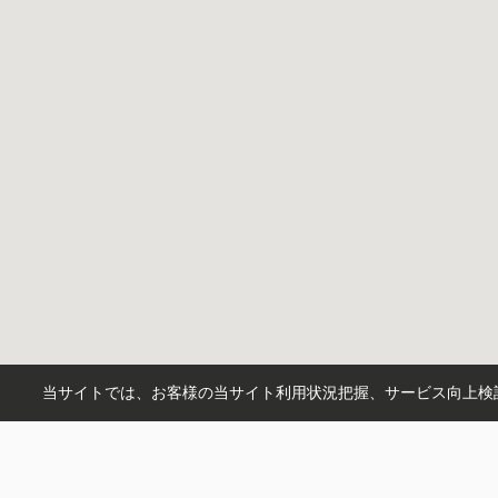
当サイトでは、お客様の当サイト利用状況把握、サービス向上検討
市区町村から探す
沼津市
三島市
駿東郡長泉町
田
町名から探す
大岡
谷田
下香貫
大場
平井