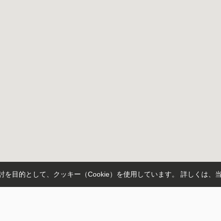
を目的として、クッキー（Cookie）を使用しています。
詳しくは、
方郡函南町
伊豆の国市
駿東郡清水町
伊豆市
賀茂郡西伊豆町
伊東市
徳倉
徳倉
東椎路
芙蓉台
大平