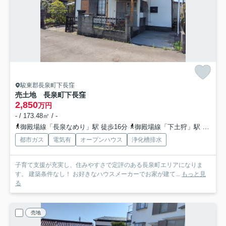
駿東郡長泉町下長窪
売土地 長泉町下長窪
2,850
万円
- / 173.48㎡ / -
御殿場線「長泉なめり」駅 徒歩16分
御殿場線「下土狩」駅 徒歩25分
都市ガス
電気有
オープンハウス
浄化槽排水
子育て支援が充実し、住みやすさで定評のある長泉町エリアになりま
す。 建築条件なし！ お好きなハウスメーカーでお家が建て...
もっと見
る
売地