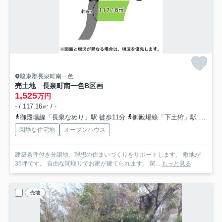
駿東郡長泉町南一色
売土地 長泉町南一色
B区画
1,525
万円
- / 117.16㎡ / -
御殿場線「長泉なめり」駅 徒歩11分
御殿場線「下土狩」駅 徒歩30分
閑静な住宅地
オープンハウス
建築条件付き分譲地。理想の住まいづくりをサポートします。 敷地が
35坪です。 自由な間取りでお家が建てられます。 閑...
もっと見る
売地