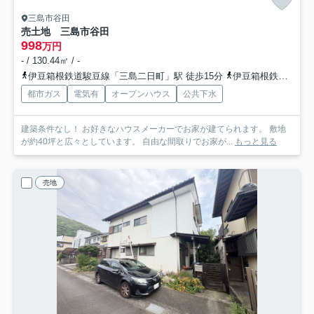
三島市谷田
売土地 三島市谷田
998
万円
- / 130.44㎡ / -
伊豆箱根鉄道駿豆線「三島二日町」駅 徒歩15分
伊豆箱根鉄道駿豆線「三島田町」駅 徒歩20分
都市ガス
電気有
オープンハウス
公共下水
建築条件なし！ お好きなハウスメーカーでお家が建てられます。 敷地
が約40坪と広々としています。 自由な間取りでお家が...
もっと見る
売地