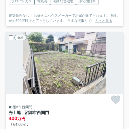
プロパンガス
電気有
閑静な住宅地
浄化槽排水
建築条件なし！ お好きなハウスメーカーでお家が建てられます。 敷地
が約300坪以上と広々としています。 自由な間取りで...
もっと見る
売地
沼津市西間門
売土地 沼津市西間門
400
万円
- / 64.08㎡ / -