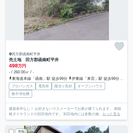
田方郡函南町平井
売土地 田方郡函南町平井
498
万円
- / 260.00㎡ / -
東海道本線「函南」駅 徒歩99分
伊東線「来宮」駅 徒歩99分
伊豆
プロパンガス
電気有
陽当り良好
オープンハウス
集中浄化槽
建築条件なし！ お好きなハウスメーカーでお家が建てられます。 南箱
根ダイヤランドの別荘地内です。 別荘地内には多数の施...
もっと見る
売地