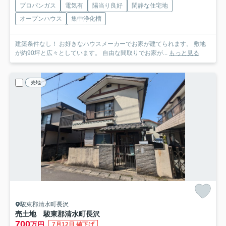
プロパンガス
電気有
陽当り良好
閑静な住宅地
オープンハウス
集中浄化槽
建築条件なし！ お好きなハウスメーカーでお家が建てられます。 敷地
が約90坪と広々としています。 自由な間取りでお家が...
もっと見る
売地
駿東郡清水町長沢
売土地 駿東郡清水町長沢
700
万円
7月12日 値下げ