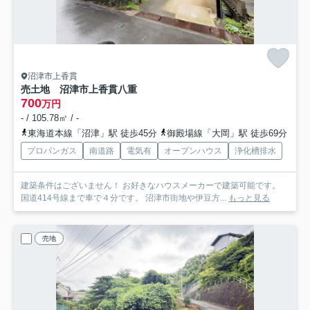
沼津市上香貫
売土地 沼津市上香貫八重
700
万円
- / 105.78㎡ / -
東海道本線「沼津」駅 徒歩45分
御殿場線「大岡」駅 徒歩69分
プロパンガス
南道路
電気有
オープンハウス
浄化槽排水
建築条件はございません！ お好きなハウスメーカーで建築可能です。
国道414号線まで車で４分です。 沼津市街地や伊豆方...
もっと見る
売地