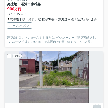
売土地 沼津市東椎路
900
万円
- / 152.22㎡ / -
東海道本線「片浜」駅 徒歩39分
東海道本線「沼津」駅 徒歩58分
オープンハウス
建築条件はございません！ お好きなハウスメーカーで建築可能です。
ららぽーと沼津まで900m！ 徒歩圏内でお買い物やお...
もっと見る
売地