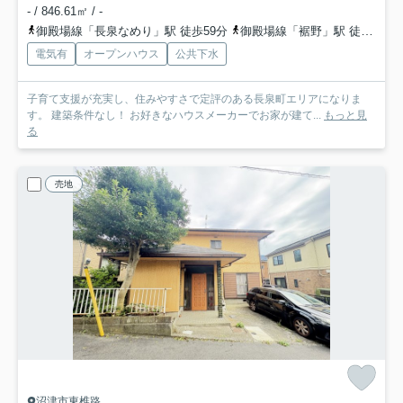
- / 846.61㎡ / -
御殿場線「長泉なめり」駅 徒歩59分
御殿場線「裾野」駅 徒歩73分
電気有
オープンハウス
公共下水
子育て支援が充実し、住みやすさで定評のある長泉町エリアになりま
す。 建築条件なし！ お好きなハウスメーカーでお家が建て...
もっと見
る
売地
沼津市東椎路