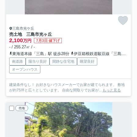
三島市光ケ丘
売土地 三島市光ヶ丘
2,100
万円
7月3日 値下げ
- / 255.27㎡ / -
東海道本線「三島」駅 徒歩28分
伊豆箱根鉄道駿豆線「三島田町」駅 徒歩36分
南道路
陽当り良好
閑静な住宅地
眺望良好
オープンハウス
建築条件なし！ お好きなハウスメーカーでお家が建てられます。 敷地
が約75坪と広々としています。 自由な間取りでお家が...
もっと見る
売地