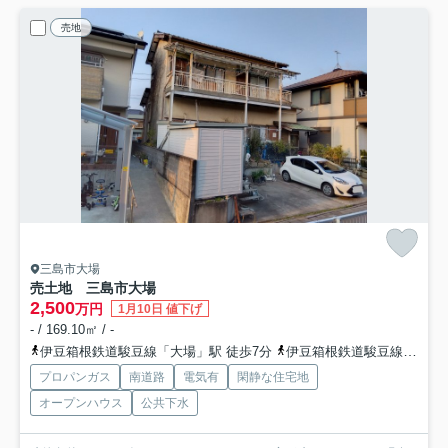
売地
三島市大場
売土地 三島市大場
2,500
万円
1月10日 値下げ
- / 169.10㎡ / -
伊豆箱根鉄道駿豆線「大場」駅 徒歩7分
伊豆箱根鉄道駿豆線「伊豆仁田」駅 徒歩23分
プロパンガス
南道路
電気有
閑静な住宅地
オープンハウス
公共下水