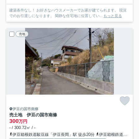
建築条件なし！ お好きなハウスメーカーでお家が建てられます。 現況
でのお引渡しになります。 閑静な住宅地に位置してい...
もっと見る
売地
伊豆の国市南條
売土地 伊豆の国市南條
300
万円
- / 300.72㎡ / -
伊豆箱根鉄道駿豆線「伊豆長岡」駅 徒歩20分
伊豆箱根鉄道駿豆線「田京」駅 徒歩26分