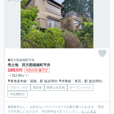
田方郡函南町平井
売土地 田方郡函南町平井
185
万円
8月22日 値下げ
- / 312.00㎡ / -
東海道本線「函南」駅 徒歩99分
伊東線「来宮」駅 徒歩99分
伊東
プロパンガス
電気有
閑静な住宅地
オープンハウス
浄化槽排水
建築条件なし！ お好きなハウスメーカーでお家が建てられます。 現況
での引渡しになります。 約100坪あり広々としてい...
もっと見る