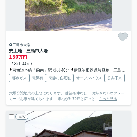
三島市大場
売土地 三島市大場
150
万円
- / 231.00㎡ / -
東海道本線「函南」駅 徒歩40分
伊豆箱根鉄道駿豆線「三島二日町」駅 徒歩46分
都市ガス
電気有
閑静な住宅地
オープンハウス
公共下水
大場分譲地内の土地になります。 建築条件なし！ お好きなハウスメー
カーでお家が建てられます。 敷地が約70坪と広々と...
もっと見る
売地