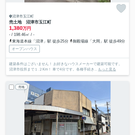
沼津市玉江町
売土地 沼津市玉江町
1,380
万円
- / 198.46㎡ / -
東海道本線「沼津」駅 徒歩25分
御殿場線「大岡」駅 徒歩49分
オープンハウス
建築条件はございません！ お好きなハウスメーカーで建築可能です。
沼津市役所まで１.２Km！ 車で4分です。各種手続き...
もっと見る
売地