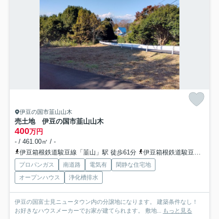
伊豆の国市韮山山木
売土地 伊豆の国市韮山山木
400
万円
- / 461.00㎡ / -
伊豆箱根鉄道駿豆線「韮山」駅 徒歩61分
伊豆箱根鉄道駿豆線「伊豆長岡」駅 徒歩81分
プロパンガス
南道路
電気有
閑静な住宅地
オープンハウス
浄化槽排水
伊豆の国富士見ニュータウン内の分譲地になります。 建築条件なし！
お好きなハウスメーカーでお家が建てられます。 敷地...
もっと見る