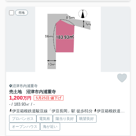
売地
沼津市内浦重寺
売土地 沼津市内浦重寺
1,200
万円
5月25日 値下げ
- / 183.93㎡ / -
伊豆箱根鉄道駿豆線「伊豆長岡」駅 徒歩81分
伊豆箱根鉄道駿豆線「韮山」駅 徒歩76分
プロパンガス
電気有
陽当り良好
眺望良好
オープンハウス
海が近い