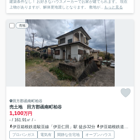
建築条件なし！ お好きなハウスメーカーでお家が建てられます。 現在
上物がありますが、解体更地渡しとなります。 敷地が...
もっと見る
売地
田方郡函南町柏谷
売土地 田方郡函南町柏谷
1,100
万円
- / 161.91㎡ / -
伊豆箱根鉄道駿豆線「伊豆仁田」駅 徒歩32分
伊豆箱根鉄道駿豆線「大場」駅 徒歩33分
プロパンガス
電気有
閑静な住宅地
オープンハウス