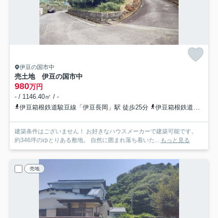
伊豆の国市中
売土地 伊豆の国市中
980
万円
- / 1146.40㎡ / -
伊豆箱根鉄道駿豆線「伊豆長岡」駅 徒歩25分
伊豆箱根鉄道駿豆線「田京」駅 徒歩38分
建築条件はございません！ お好きなハウスメーカーで建築可能です。
約346坪のゆとりある敷地。 自然に囲まれ落ち着いた...
もっと見る
売地