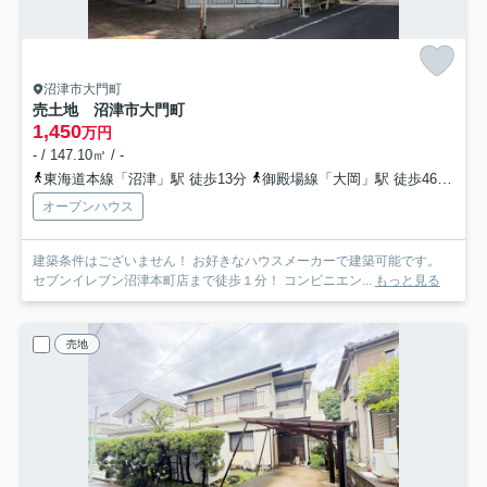
沼津市大門町
売土地 沼津市大門町
1,450
万円
- / 147.10㎡ / -
東海道本線「沼津」駅 徒歩13分
御殿場線「大岡」駅 徒歩46分
東
オープンハウス
建築条件はございません！ お好きなハウスメーカーで建築可能です。
セブンイレブン沼津本町店まで徒歩１分！ コンビニエン...
もっと見る
売地