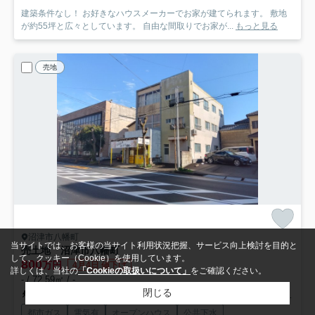
建築条件なし！ お好きなハウスメーカーでお家が建てられます。 敷地
が約55坪と広々としています。 自由な間取りでお家が...
もっと見る
売地
沼津市八幡町
当サイトでは、お客様の当サイト利用状況把握、サービス向上検討を目的と
売土地 沼津市八幡町
して、クッキー（Cookie）を使用しています。
800
万円
4月4日 値下げ
詳しくは、当社の
「Cookieの取扱いについて」
をご確認ください。
- / 72.59㎡ / -
閉じる
東海道本線「沼津」駅 徒歩11分
御殿場線「大岡」駅 徒歩45分
東
都市ガス
電気有
オープンハウス
公共下水