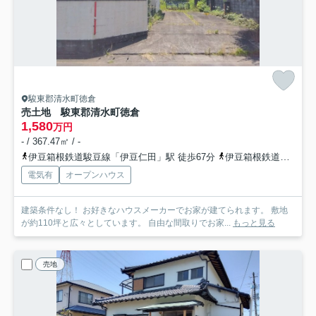
駿東郡清水町徳倉
売土地 駿東郡清水町徳倉
1,580
万円
- / 367.47㎡ / -
伊豆箱根鉄道駿豆線「伊豆仁田」駅 徒歩67分
伊豆箱根鉄道駿豆線「原木」駅 徒歩68分
電気有
オープンハウス
建築条件なし！ お好きなハウスメーカーでお家が建てられます。 敷地
が約110坪と広々としています。 自由な間取りでお家...
もっと見る
売地