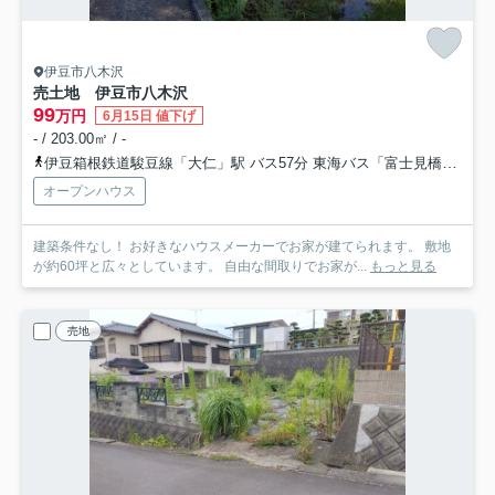
伊豆市八木沢
売土地 伊豆市八木沢
99
万円
6月15日 値下げ
- / 203.00㎡ / -
伊豆箱根鉄道駿豆線「大仁」駅 バス57分 東海バス「富士見橋」 停歩20分車48分 34.0km
オープンハウス
建築条件なし！ お好きなハウスメーカーでお家が建てられます。 敷地
が約60坪と広々としています。 自由な間取りでお家が...
もっと見る
売地