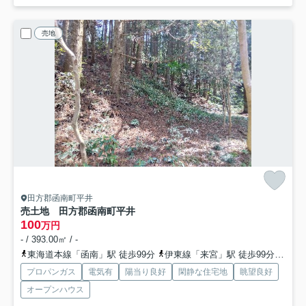
売地
田方郡函南町平井
売土地 田方郡函南町平井
100
万円
- / 393.00㎡ / -
東海道本線「函南」駅 徒歩99分
伊東線「来宮」駅 徒歩99分
伊豆
プロパンガス
電気有
陽当り良好
閑静な住宅地
眺望良好
オープンハウス