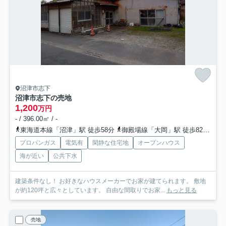
沼津市志下
沼津市志下の売地
1,200
万円
- / 396.00㎡ / -
東海道本線「沼津」駅 徒歩58分
御殿場線「大岡」駅 徒歩82分
伊
プロパンガス
電気有
閑静な住宅地
オープンハウス
海が近い
公共下水
建築条件なし！ お好きなハウスメーカーでお家が建てられます。 敷地
が約120坪と広々としています。 自由な間取りでお家...
もっと見る
売地