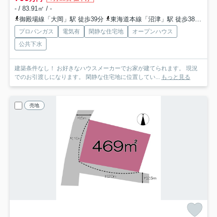
- / 83.91㎡ / -
御殿場線「大岡」駅 徒歩39分
東海道本線「沼津」駅 徒歩38分
伊
プロパンガス
電気有
閑静な住宅地
オープンハウス
公共下水
建築条件なし！ お好きなハウスメーカーでお家が建てられます。 現況
でのお引渡しになります。 閑静な住宅地に位置してい...
もっと見る
売地