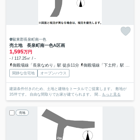
駿東郡長泉町南一色
売土地 長泉町南一色
A区画
1,595
万円
- / 117.25㎡ / -
御殿場線「長泉なめり」駅 徒歩11分
御殿場線「下土狩」駅 徒歩30分
閑静な住宅地
オープンハウス
建築条件付きのため、土地と建物をトータルでご提案します。 敷地が
35坪です。 自由な間取りでお家が建てられます。 閑...
もっと見る
売地