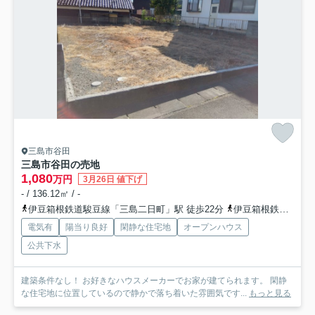
三島市谷田
三島市谷田の売地
1,080
万円
3月26日 値下げ
- / 136.12㎡ / -
伊豆箱根鉄道駿豆線「三島二日町」駅 徒歩22分
伊豆箱根鉄道駿豆線「三島田町」駅 徒歩28分
電気有
陽当り良好
閑静な住宅地
オープンハウス
公共下水
建築条件なし！ お好きなハウスメーカーでお家が建てられます。 閑静
な住宅地に位置しているので静かで落ち着いた雰囲気です...
もっと見る