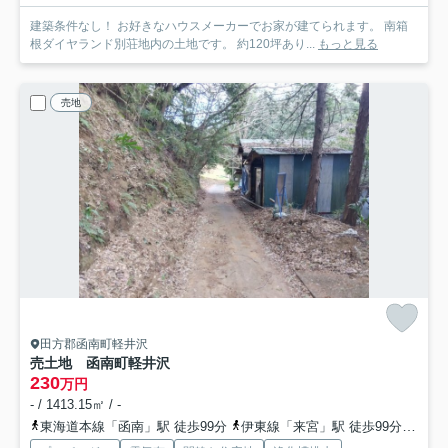
建築条件なし！ お好きなハウスメーカーでお家が建てられます。 南箱
根ダイヤランド別荘地内の土地です。 約120坪あり...
もっと見る
売地
田方郡函南町軽井沢
売土地 函南町軽井沢
230
万円
- / 1413.15㎡ / -
東海道本線「函南」駅 徒歩99分
伊東線「来宮」駅 徒歩99分
東海