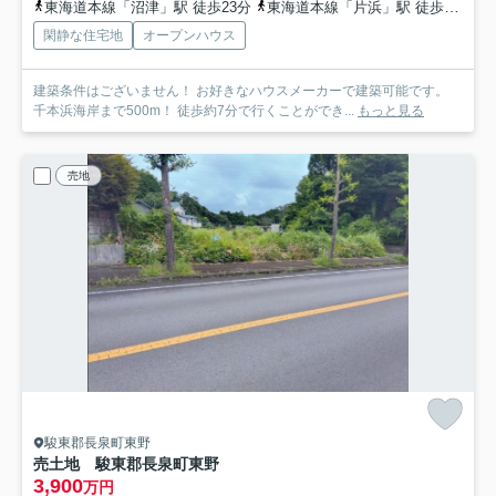
東海道本線「沼津」駅 徒歩23分
東海道本線「片浜」駅 徒歩38分
閑静な住宅地
オープンハウス
建築条件はございません！ お好きなハウスメーカーで建築可能です。
千本浜海岸まで500m！ 徒歩約7分で行くことができ...
もっと見る
売地
駿東郡長泉町東野
売土地 駿東郡長泉町東野
3,900
万円